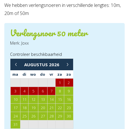
We hebben verlengsnoeren in verschillende lengtes: 10m,
20m of 50m
Verlengsnoer 50 meter
Merk: Joxx
Controleer beschikbaarheid
→
AUGUSTUS
2026
←
ma
di
wo
do
vr
za
zo
1
2
3
4
5
6
7
8
9
10
11
12
13
14
15
16
17
18
19
20
21
22
23
24
25
26
27
28
29
30
31