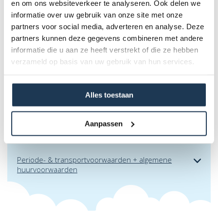
en om ons websiteverkeer te analyseren. Ook delen we
informatie over uw gebruik van onze site met onze
partners voor social media, adverteren en analyse. Deze
Standaardhuur (dag-verhuur)
partners kunnen deze gegevens combineren met andere
€ 30,00 incl. BTW
informatie die u aan ze heeft verstrekt of die ze hebben
verzameld op basis van uw gebruik van hun services.
1 weekend - 2 dagen
€ 50,00 incl. BTW
Woe.NM (4 u., excl. vakantiedag)
Alles toestaan
€ 30,00 incl. BTW
Schoolweekdag
Aanpassen
€ 30,00 incl. BTW
Periode- & transportvoorwaarden + algemene
huurvoorwaarden