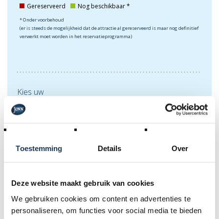
Gereserveerd
Nog beschikbaar *
* Onder voorbehoud
(er is steeds de mogelijkheid dat de attractie al gereserveerd is maar nog definitief
verwerkt moet worden in het reservatieprogramma)
Kies uw
verhuurperiode
Toestemming
Details
Over
€
30,00
Incl. BTW
Deze website maakt gebruik van cookies
We gebruiken cookies om content en advertenties te
personaliseren, om functies voor social media te bieden
RESERVATIE AANVRAAG