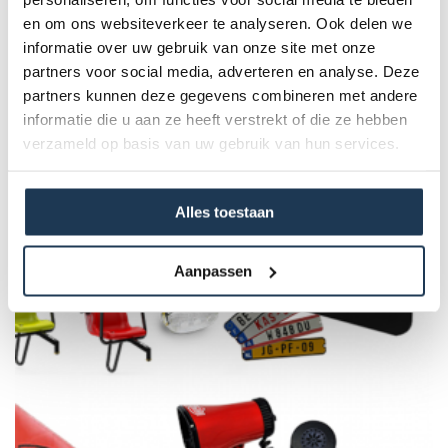
Product Code :
en om ons websiteverkeer te analyseren. Ook delen we
20.21.04.00
informatie over uw gebruik van onze site met onze
partners voor social media, adverteren en analyse. Deze
partners kunnen deze gegevens combineren met andere
Dit product behoort tot de
informatie die u aan ze heeft verstrekt of die ze hebben
volgende categorie(ën)
verzameld op basis van uw gebruik van hun services.
Alles toestaan
Aanpassen