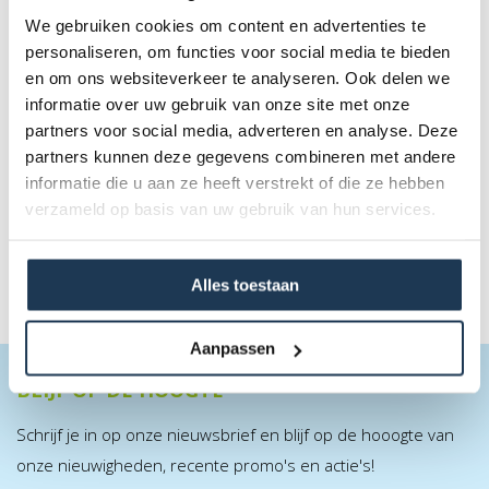
We gebruiken cookies om content en advertenties te
personaliseren, om functies voor social media te bieden
en om ons websiteverkeer te analyseren. Ook delen we
BERG Afdekhoes Extra 430 Grijs
informatie over uw gebruik van onze site met onze
Merk: BERG
partners voor social media, adverteren en analyse. Deze
partners kunnen deze gegevens combineren met andere
€ 109,00
informatie die u aan ze heeft verstrekt of die ze hebben
Incl. BTW
verzameld op basis van uw gebruik van hun services.
Alles toestaan
Aanpassen
BLIJF OP DE HOOGTE
Schrijf je in op onze nieuwsbrief en blijf op de hooogte van
onze nieuwigheden, recente promo's en actie's!