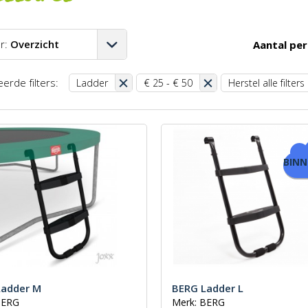
r:
Overzicht
Aantal per
A-Z
erde filters:
Ladder
€ 25 - € 50
Herstel alle filters
Z-A
aag-hoog
oog-laag
BIN
st
Ladder M
BERG Ladder L
BERG
Merk: BERG