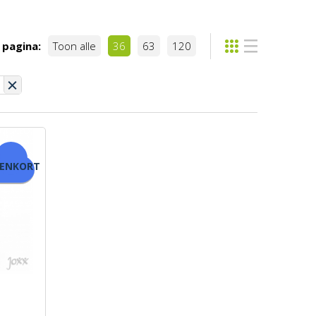
 pagina:
Toon alle
36
63
120
NENKORT