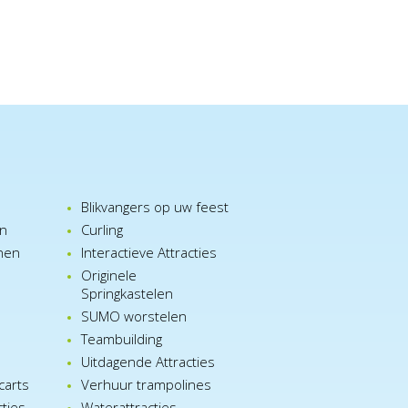
Blikvangers op uw feest
en
Curling
nen
Interactieve Attracties
Originele
Springkastelen
SUMO worstelen
e
Teambuilding
n
Uitdagende Attracties
carts
Verhuur trampolines
cties
Waterattracties