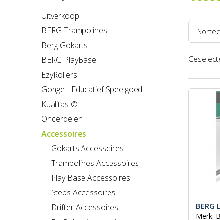
Uitverkoop
BERG Trampolines
Sortee
Berg Gokarts
Naam 
Geselecte
BERG PlayBase
Naam 
EzyRollers
Prijs l
Gonge - Educatief Speelgoed
Kualitas ©
Prijs h
Onderdelen
Recent
Accessoires
Gokarts Accessoires
Trampolines Accessoires
Play Base Accessoires
Steps Accessoires
BERG 
Drifter Accessoires
Merk: 