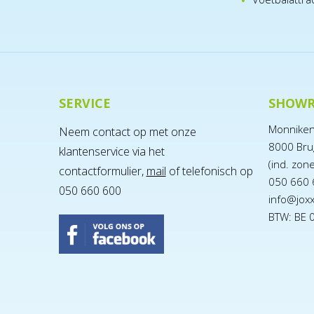
SERVICE
SHOW
Monnike
Neem contact op met onze
8000 Bru
klantenservice via het
(ind. zon
contactformulier,
mail
of telefonisch op
050 660 
050 660 600
info@jox
BTW: BE 