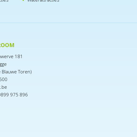
ROOM
nwerve 181
gge
e Blauwe Toren)
600
x.be
0899 975 896