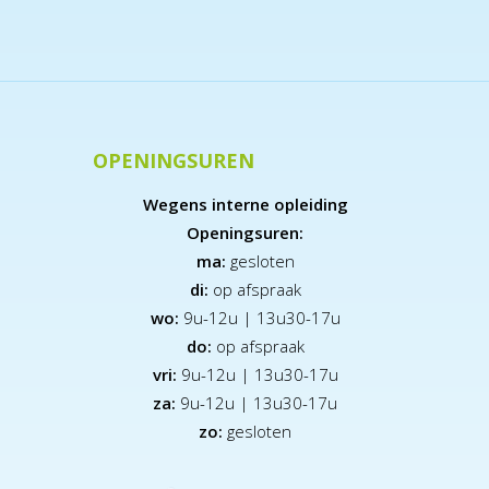
OPENINGSUREN
Wegens interne opleiding
Openingsuren:
ma:
gesloten
di:
op afspraak
wo:
9u-12u | 13u30-17u
do:
op afspraak
vri:
9u-12u | 13u30-17u
za:
9
u-12u | 13u30-17u
zo:
gesloten