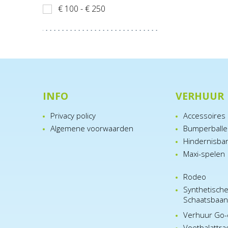
€ 100 - € 250
INFO
VERHUUR
Privacy policy
Accessoires
Algemene voorwaarden
Bumperball
Hindernisba
Maxi-spelen
Rodeo
Synthetisch
Schaatsbaa
Verhuur Go-
Voetbalattra