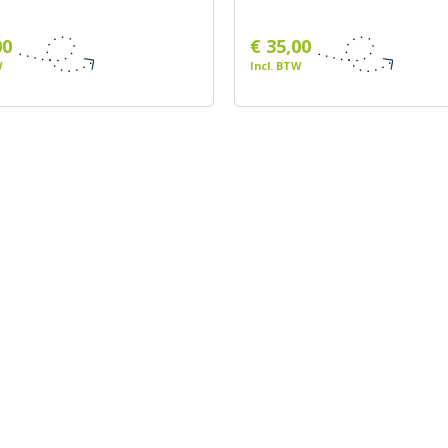
00
€ 35,00
W
Incl. BTW