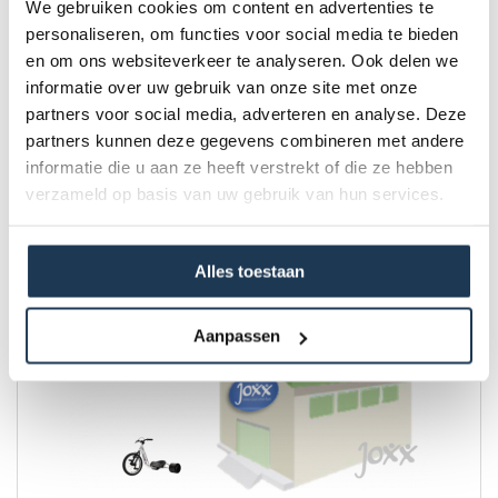
We gebruiken cookies om content en advertenties te
personaliseren, om functies voor social media te bieden
en om ons websiteverkeer te analyseren. Ook delen we
Joxx Anker voor trampoline (8 stuks)
informatie over uw gebruik van onze site met onze
Merk: Joxx
partners voor social media, adverteren en analyse. Deze
partners kunnen deze gegevens combineren met andere
€ 100,00
informatie die u aan ze heeft verstrekt of die ze hebben
Incl. BTW
verzameld op basis van uw gebruik van hun services.
Alles toestaan
Aanpassen