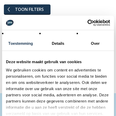
TOON FILTERS
Geselecteerde filters:
Joxx
€ 500 - € 999999
Toestemming
Details
Over
Herstel alle filters
Deze website maakt gebruik van cookies
We gebruiken cookies om content en advertenties te
Geen producten
personaliseren, om functies voor social media te bieden
en om ons websiteverkeer te analyseren. Ook delen we
informatie over uw gebruik van onze site met onze
partners voor social media, adverteren en analyse. Deze
partners kunnen deze gegevens combineren met andere
BLIJF OP DE HOOGTE
informatie die u aan ze heeft verstrekt of die ze hebben
verzameld op basis van uw gebruik van hun services.
Schrijf je in op onze nieuwsbrief en blijf op de hooogte van