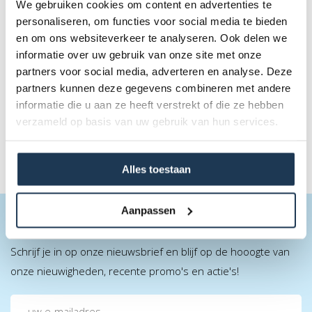
We gebruiken cookies om content en advertenties te
personaliseren, om functies voor social media te bieden
Skytube blauw - Welkom
en om ons websiteverkeer te analyseren. Ook delen we
informatie over uw gebruik van onze site met onze
partners voor social media, adverteren en analyse. Deze
€ 55,00
partners kunnen deze gegevens combineren met andere
Incl. BTW
informatie die u aan ze heeft verstrekt of die ze hebben
verzameld op basis van uw gebruik van hun services.
Alles toestaan
Aanpassen
BLIJF OP DE HOOGTE
Schrijf je in op onze nieuwsbrief en blijf op de hooogte van
onze nieuwigheden, recente promo's en actie's!