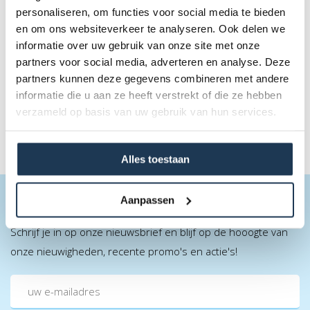
personaliseren, om functies voor social media te bieden
Curling
en om ons websiteverkeer te analyseren. Ook delen we
10m x 2m
informatie over uw gebruik van onze site met onze
partners voor social media, adverteren en analyse. Deze
€ 450,00
partners kunnen deze gegevens combineren met andere
Incl. BTW
informatie die u aan ze heeft verstrekt of die ze hebben
verzameld op basis van uw gebruik van hun services.
Alles toestaan
Aanpassen
BLIJF OP DE HOOGTE
Schrijf je in op onze nieuwsbrief en blijf op de hooogte van
onze nieuwigheden, recente promo's en actie's!