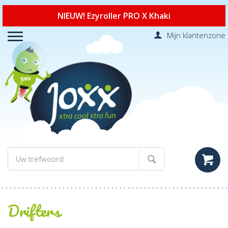
NIEUW! Ezyroller PRO X Khaki
Mijn klantenzone
Drifters