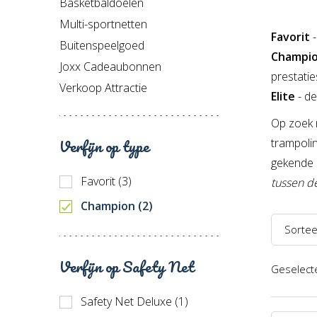
Basketbaldoelen
Multi-sportnetten
Favorit
Buitenspeelgoed
Champi
Joxx Cadeaubonnen
prestatie
Verkoop Attractie
Elite
- d
Op zoek 
Verfijn op type
trampoli
gekende 
Favorit (3)
tussen d
Champion (2)
Sortee
Naam 
Verfijn op Safety Net
Geselecte
Naam 
Safety Net Deluxe (1)
Prijs l