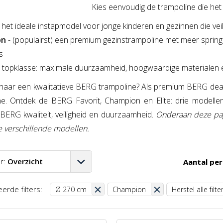
Kies eenvoudig de trampoline die het b
- het ideale instapmodel voor jonge kinderen en gezinnen die veil
on
- (populairst) een premium gezinstrampoline met meer spring
s
e topklasse: maximale duurzaamheid, hoogwaardige materialen en
naar een kwalitatieve BERG trampoline? Als premium BERG dealer
ne. Ontdek de BERG Favorit, Champion en Elite: drie modelle
BERG kwaliteit, veiligheid en duurzaamheid.
Onderaan deze pag
e verschillende modellen.
r:
Overzicht
Aantal per
A-Z
erde filters:
Ø 270 cm
Champion
Herstel alle filte
Z-A
aag-hoog