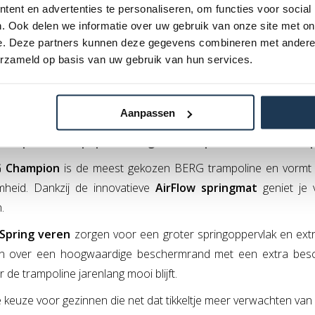
ent en advertenties te personaliseren, om functies voor social
 Favorit
is het perfecte instapmodel voor gezinnen die op zoek
. Ook delen we informatie over uw gebruik van onze site met on
ine
aan een aantrekkelijke prijs. Dankzij de stevige BERG-kwalit
e. Deze partners kunnen deze gegevens combineren met andere i
erzameld op basis van uw gebruik van hun services.
or jonge kinderen en gezinnen die hun eerste trampoline willen
Aanpassen
Champion: onze populairste gezinstampoline met ultiem s
 Champion
is de meest gekozen BERG trampoline en vormt d
heid. Dankzij de innovatieve
AirFlow springmat
geniet je 
.
Spring veren
zorgen voor een groter springoppervlak en extr
n over een hoogwaardige beschermrand met een extra bes
de trampoline jarenlang mooi blijft.
 keuze voor gezinnen die net dat tikkeltje meer verwachten van