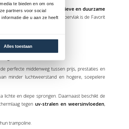
 media te bieden en om ons
 zijn naar een
veilige, kwalitatieve en duurzame
ze partners voor social
eit en het comfortabele springoppervlak is de Favorit
nformatie die u aan ze heeft
 aankopen.
Alles toestaan
pringcomfort
e perfecte middenweg tussen prijs, prestaties en
van minder luchtweerstand en hogere, soepelere
a lichte en diepe sprongen. Daarnaast beschikt de
chermlaag tegen
uv-stralen en weersinvloeden
,
 hun trampoline.