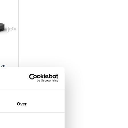
270
Over