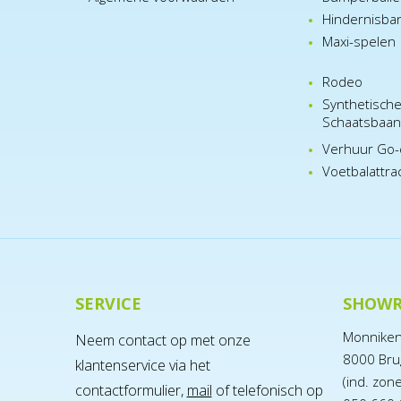
Hindernisba
Maxi-spelen
Rodeo
Synthetisch
Schaatsbaa
Verhuur Go-
Voetbalattra
SERVICE
SHOW
Monnike
Neem contact op met onze
8000 Bru
klantenservice via het
(ind. zon
contactformulier,
mail
of telefonisch op