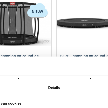
oog-laag
NIEUW
st
Champion InGround 270
BERG Champion InGround 
+ Safety Net Deluxe
Grijs
BERG
Merk: BERG
,00
€ 649,00
W
Incl. BTW
Details
 van cookies
avorit: de ideale eerste trampoline voor elk gezin