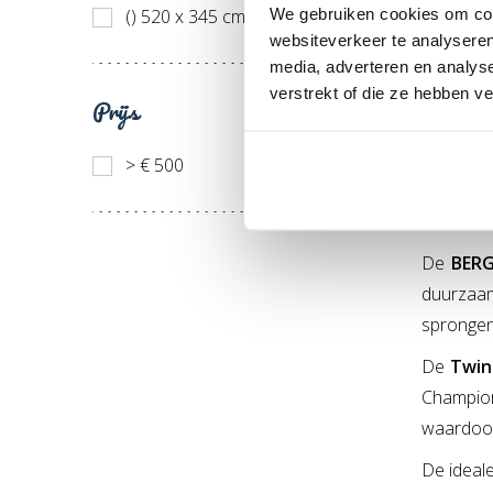
We gebruiken cookies om cont
() 520 x 345 cm (5)
De
BERG
websiteverkeer te analyseren
trampol
media, adverteren en analys
verstrekt of die ze hebben v
ideaal vo
Prijs
> € 500
- BERG 
De
BERG
duurzaam
sprongen
De
Twin
Champio
waardoor 
De ideale