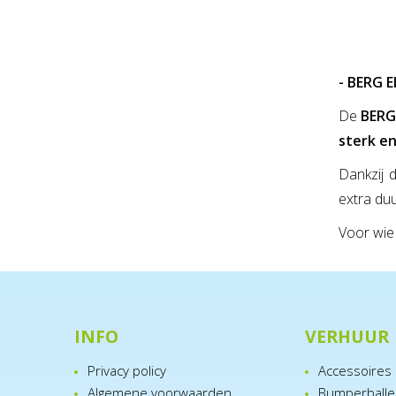
- BERG E
De
BERG 
sterk en
Dankzij 
extra duu
Voor wie
INFO
VERHUUR
Privacy policy
Accessoires
Algemene voorwaarden
Bumperball