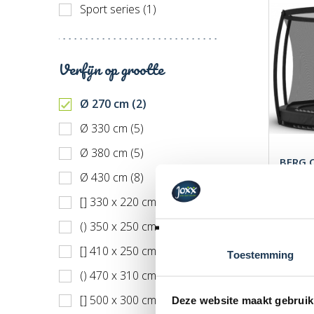
Sport series (1)
Prijs h
Recent
Verfijn op grootte
Ø 270 cm (2)
Ø 330 cm (5)
Ø 380 cm (5)
BERG 
Grijs 
Ø 430 cm (8)
Merk: 
[] 330 x 220 cm (5)
€ 969
() 350 x 250 cm (3)
Incl. BT
[] 410 x 250 cm (8)
Toestemming
() 470 x 310 cm (4)
[] 500 x 300 cm (3)
Deze website maakt gebruik
- BERG F