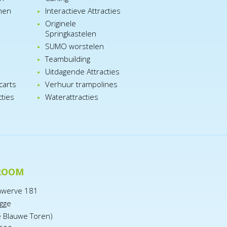
nen
Interactieve Attracties
Originele
Springkastelen
SUMO worstelen
e
Teambuilding
n
Uitdagende Attracties
carts
Verhuur trampolines
cties
Waterattracties
ROOM
nwerve 181
gge
e Blauwe Toren)