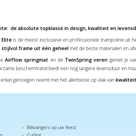
lite: de absolute topklasse in design, kwaliteit en levens
Elite
is de meest exclusieve en professionele trampoline uit
 stijlvol frame uit één geheel
met de beste materialen en afw
de
AirFlow springmat
en de
TwinSpring veren
geniet je va
rzame beschermrand biedt een nog langere levensduur en maakt d
 enkel genoegen neemt met het allerbeste op vlak van
kwaliteit
Blikvangers op uw feest
en
Curling