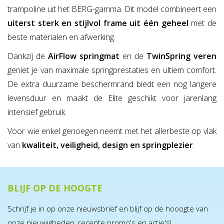
trampoline uit het BERG-gamma. Dit model combineert een
uiterst sterk en stijlvol frame uit één geheel
met de
beste materialen en afwerking.
Dankzij de
AirFlow springmat
en de
TwinSpring veren
geniet je van maximale springprestaties en ultiem comfort.
De extra duurzame beschermrand biedt een nog langere
levensduur en maakt de Elite geschikt voor jarenlang
intensief gebruik.
Voor wie enkel genoegen neemt met het allerbeste op vlak
van
kwaliteit, veiligheid, design en springplezier
.
BLIJF OP DE HOOGTE
Schrijf je in op onze nieuwsbrief en blijf op de hooogte van
onze nieuwigheden, recente promo's en actie's!