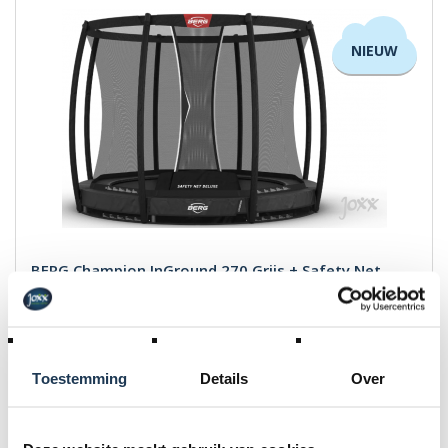
NIEUW
BERG Champion InGround 270 Grijs + Safety Net
Deluxe
Merk: BERG
€ 969,00
Incl. BTW
Toestemming
Details
Over