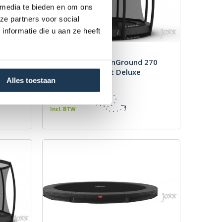
 media te bieden en om ons
ze partners voor social
nformatie die u aan ze heeft
Grijs +
BERG Champion InGround 270
Grijs + Safety Net Deluxe
Alles toestaan
Merk: BERG
€ 969,00
Incl. BTW