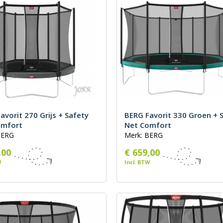
oog-laag
st
avorit 270 Grijs + Safety
BERG Favorit 330 Groen + 
omfort
Net Comfort
BERG
Merk: BERG
,00
€ 659,00
W
Incl. BTW