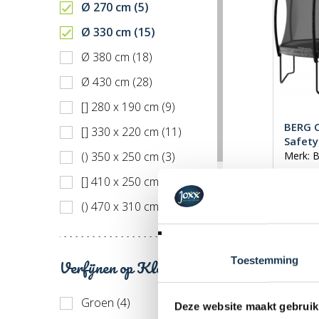
Ø 270 cm (5)
Ø 330 cm (15)
Ø 380 cm (18)
Ø 430 cm (28)
[] 280 x 190 cm (9)
BERG C
[] 330 x 220 cm (11)
Safety
() 350 x 250 cm (3)
Merk: 
€ 1 1
[] 410 x 250 cm (14)
Incl. BT
() 470 x 310 cm (4)
[] 500 x 300 cm (9)
[] 500 x 500 cm (4)
Toestemming
Verfijnen op Kleur
() 520 x 345 cm (19)
Groen (4)
Deze website maakt gebruik