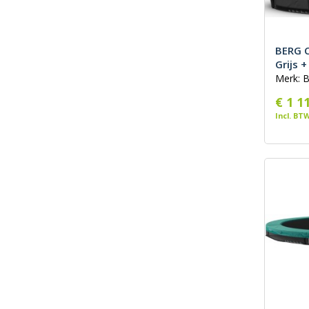
BERG 
Grijs 
Merk: 
€ 1 1
Incl. BT