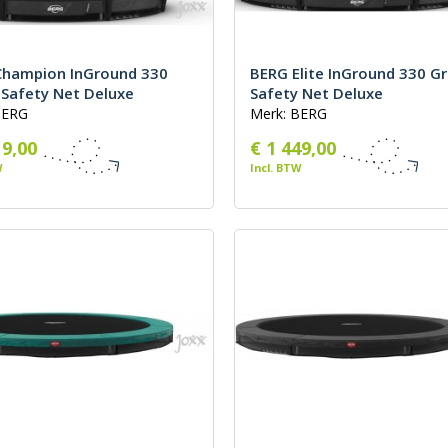
Champion InGround 330
BERG Elite InGround 330 Gri
+ Safety Net Deluxe
Safety Net Deluxe
BERG
Merk: BERG
19,00
€ 1 449,00
W
Incl. BTW