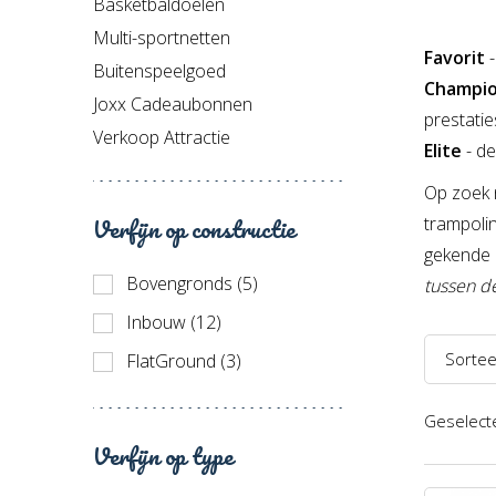
Basketbaldoelen
Multi-sportnetten
Favorit
Buitenspeelgoed
Champi
Joxx Cadeaubonnen
prestatie
Verkoop Attractie
Elite
- d
Op zoek 
Verfijn op constructie
trampoli
gekende 
Bovengronds (5)
tussen d
Inbouw (12)
Sortee
FlatGround (3)
Naam 
Geselecte
Naam 
Verfijn op type
Prijs l