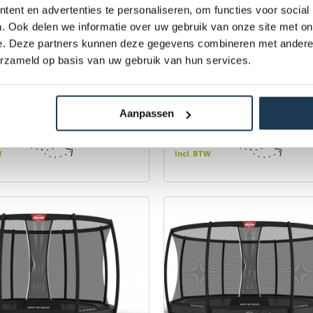
ent en advertenties te personaliseren, om functies voor social
. Ook delen we informatie over uw gebruik van onze site met on
e. Deze partners kunnen deze gegevens combineren met andere i
erzameld op basis van uw gebruik van hun services.
avorit InGround 330 Groen
BERG Favorit InGround 330 
ty Net Comfort
Safety Net Comfort
Aanpassen
BERG
Merk: BERG
,00
€ 739,00
W
Incl. BTW