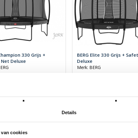
hampion 330 Grijs +
BERG Elite 330 Grijs + Safe
 Net Deluxe
Deluxe
BERG
Merk: BERG
19,00
€ 1 449,00
W
Incl. BTW
Details
 van cookies