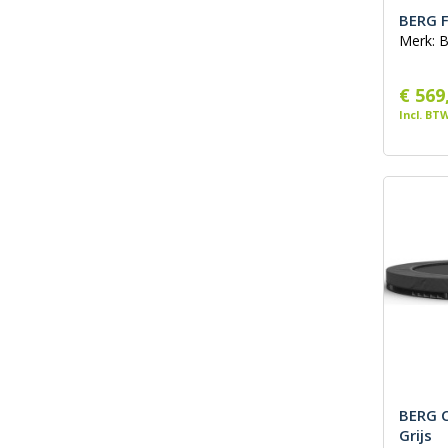
BERG F
Merk: 
€ 569
Incl. BT
BERG 
Grijs