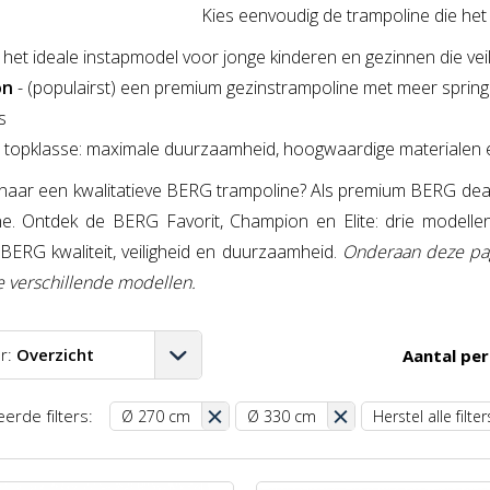
Kies eenvoudig de trampoline die het b
- het ideale instapmodel voor jonge kinderen en gezinnen die veil
on
- (populairst) een premium gezinstrampoline met meer spring
s
e topklasse: maximale duurzaamheid, hoogwaardige materialen en
naar een kwalitatieve BERG trampoline? Als premium BERG dealer
ne. Ontdek de BERG Favorit, Champion en Elite: drie modelle
BERG kwaliteit, veiligheid en duurzaamheid.
Onderaan deze pag
e verschillende modellen.
r:
Overzicht
Aantal per
A-Z
erde filters:
Ø 270 cm
Ø 330 cm
Herstel alle filter
Z-A
aag-hoog