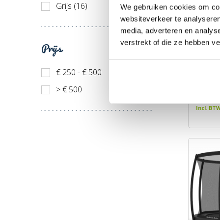
Grijs (16)
We gebruiken cookies om cont
websiteverkeer te analyseren
media, adverteren en analys
verstrekt of die ze hebben v
Prijs
BERG F
+ Safe
€ 250 - € 500
Merk: 
> € 500
€ 739
Incl. BT