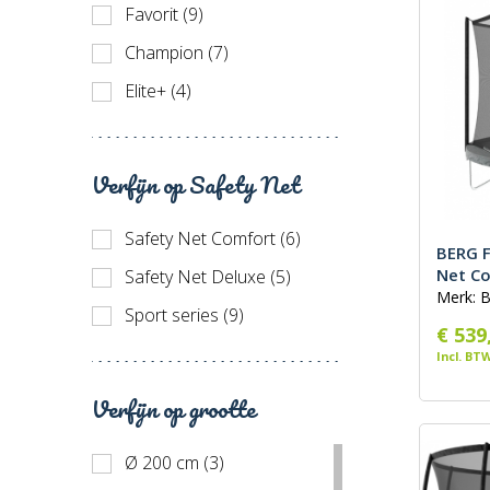
Favorit (9)
Prijs h
Champion (7)
Recent
Elite+ (4)
Verfijn op Safety Net
Safety Net Comfort (6)
BERG F
Net C
Safety Net Deluxe (5)
Merk: 
Sport series (9)
€ 539
Incl. BT
Verfijn op grootte
Ø 200 cm (3)