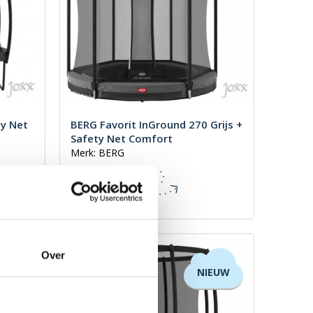
ty Net
BERG Favorit InGround 270 Grijs +
Safety Net Comfort
Merk: BERG
€ 609,00
Incl. BTW
Over
NIEUW