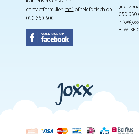
klantenservice via het
(ind. zon
contactformulier,
mail
of telefonisch op
050 660 
050 660 600
info@jox
BTW: BE 