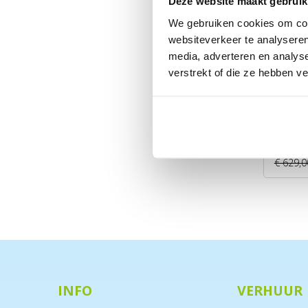
Deze website maakt gebruik
We gebruiken cookies om cont
websiteverkeer te analyseren
media, adverteren en analys
verstrekt of die ze hebben v
Galaxy
basket
editio
Merk: E
€ 535
Incl. BT
€ 629,0
INFO
VERHUUR