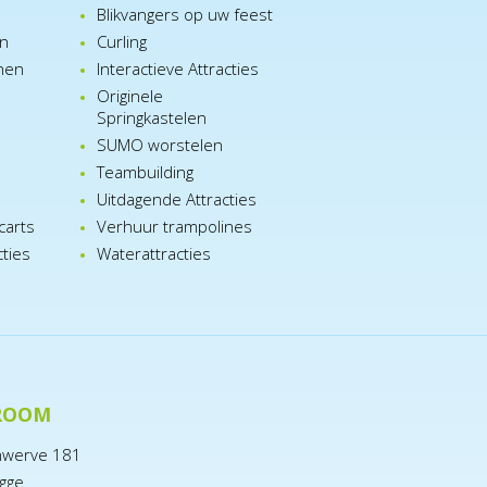
Blikvangers op uw feest
en
Curling
nen
Interactieve Attracties
Originele
Springkastelen
SUMO worstelen
e
Teambuilding
n
Uitdagende Attracties
carts
Verhuur trampolines
cties
Waterattracties
ROOM
nwerve 181
gge