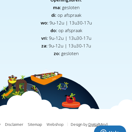
ma:
gesloten
di:
op afspraak
wo:
9u-12u | 13u30-17u
do:
op afspraak
vri:
9u-12u | 13u30-17u
za:
9
u-12u | 13u30-17u
zo:
gesloten
y
Disclaimer
Sitemap
Webshop
Design by
DigitalMind