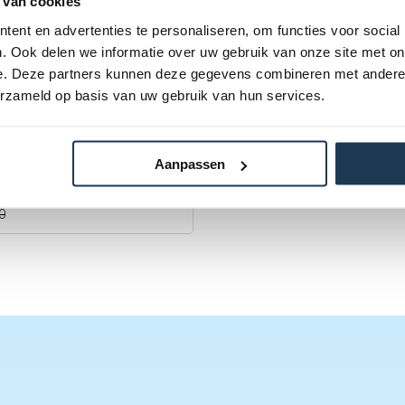
 van cookies
ent en advertenties te personaliseren, om functies voor social
. Ook delen we informatie over uw gebruik van onze site met on
e. Deze partners kunnen deze gegevens combineren met andere i
erzameld op basis van uw gebruik van hun services.
 Basket - mobiel
baldoel met ring black
n
Aanpassen
XIT Toys
,00
W
0