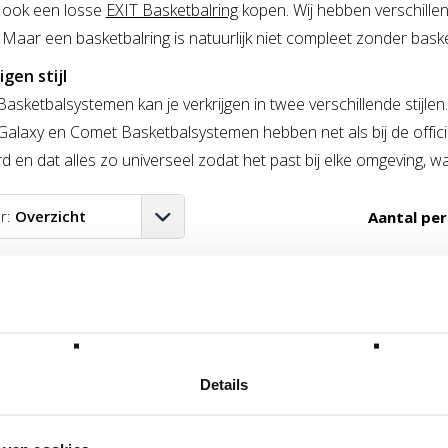
k ook een losse
EXIT Basketbalring
kopen. Wij hebben verschillen
 Maar een basketbalring is natuurlijk niet compleet zonder bask
igen stijl
asketbalsystemen kan je verkrijgen in twee verschillende stijlen.
Galaxy en Comet Basketbalsystemen hebben net als bij de offici
 en dat alles zo universeel zodat het past bij elke omgeving, waa
r:
Overzicht
Aantal per
A-Z
erde filters:
€ 500 - € 999999
Herstel alle filters
Z-A
aag-hoog
oog-laag
Details
PROMO
st