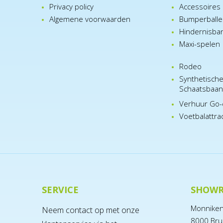
Privacy policy
Accessoires
Algemene voorwaarden
Bumperball
Hindernisba
Maxi-spelen
Rodeo
Synthetisch
Schaatsbaa
Verhuur Go-
Voetbalattra
SERVICE
SHOW
Monnike
Neem contact op met onze
8000 Bru