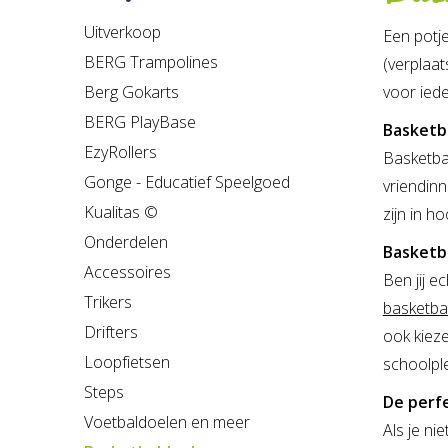
Uitverkoop
Een potje
BERG Trampolines
(verplaat
Berg Gokarts
voor iede
BERG PlayBase
Basketb
EzyRollers
Basketba
Gonge - Educatief Speelgoed
vriendinn
Kualitas ©
zijn in h
Onderdelen
Basketb
Accessoires
Ben jij 
Trikers
basketba
Drifters
ook kieze
Loopfietsen
schoolple
Steps
De perf
Voetbaldoelen en meer
Als je ni