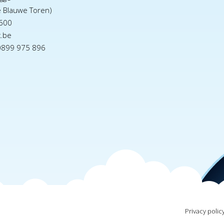
e Blauwe Toren)
600
x.be
0899 975 896
Privacy polic