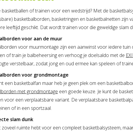
 basketballen of trainen voor een wedstrijd? Met de basketbals
sbare) basketbalborden, basketringen en basketbalnetten zijn va
re leeftijd geschikt. Dat wordt trainen voor die geweldige slam d
alborden voor aan de muur
lborden voor muurmontage zijn een aanwinst voor iedere tuin of
en of train je balbeheersing en verhoog je doelsaldo met de
EXI
oogte verstelbaar, zodat jong en oud ermee kan speleen of train
alborden voor grondmontage
echt een basketbalfan maar heb je geen plek om een basketbalb
lborden met grondmontage
een goede keuze. Je kunt de basket
n voor een verplaatsbare variant. De verplaatsbare basketbalpa
inen of in een sportzaal.
ecte slam dunk
et zoveel ruimte hebt voor een compleet basketbalsysteem, maar 