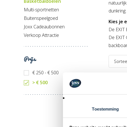
Basketbaldoelen
natuurlij
Multi-sportnetten
dunkring.
Buitenspeelgoed
Kies je e
Joxx Cadeaubonnen
De EXIT B
Verkoop Attractie
De EXIT 
backboard
Prijs
Sortee
Naam 
€ 250 - € 500
Geselecte
> € 500
Naam 
Prijs l
Prijs h
Toestemming
Recent