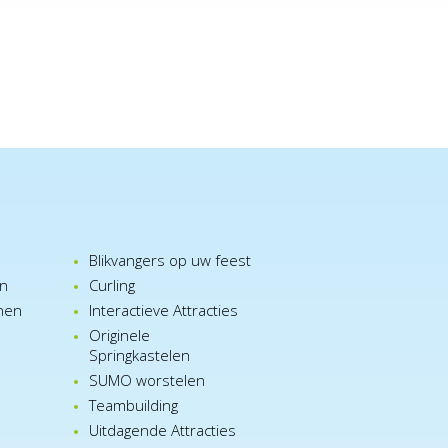
Blikvangers op uw feest
en
Curling
nen
Interactieve Attracties
Originele
Springkastelen
SUMO worstelen
e
Teambuilding
n
Uitdagende Attracties