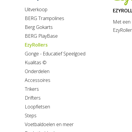
Uitverkoop
EZYROLLE
BERG Trampolines
Met een E
Berg Gokarts
EzyRoller
BERG PlayBase
EzyRollers
Gonge - Educatief Speelgoed
Kualitas ©
Onderdelen
Accessoires
Trikers
Drifters
Loopfietsen
Steps
Voetbaldoelen en meer