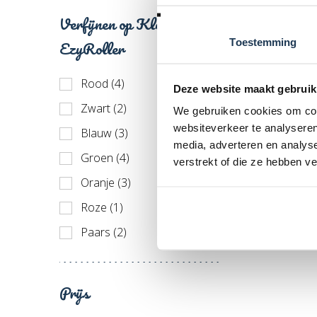
Merk: E
Verfijnen op Kleur
€ 90,
Incl. BT
Toestemming
EzyRoller
Rood (4)
Deze website maakt gebruik
Zwart (2)
We gebruiken cookies om cont
websiteverkeer te analyseren
Blauw (3)
media, adverteren en analys
Groen (4)
verstrekt of die ze hebben v
Oranje (3)
Roze (1)
Paars (2)
Prijs