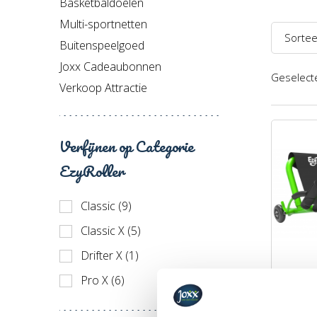
Basketbaldoelen
Multi-sportnetten
Sortee
Buitenspeelgoed
Naam 
Joxx Cadeaubonnen
Geselecte
Verkoop Attractie
Naam 
Prijs l
Verfijnen op Categorie
Prijs h
EzyRoller
Recent
Classic (9)
Classic X (5)
Drifter X (1)
Pro X (6)
EzyRol
verlen