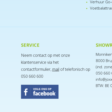
Verhuur Go-
Voetbalattra
SERVICE
SHOW
Monnike
Neem contact op met onze
8000 Bru
klantenservice via het
(ind. zon
contactformulier,
mail
of telefonisch op
050 660 
050 660 600
info@jox
BTW: BE 