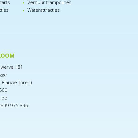
carts
Verhuur trampolines
cties
Waterattracties
ROOM
nwerve 181
gge
e Blauwe Toren)
600
x.be
0899 975 896