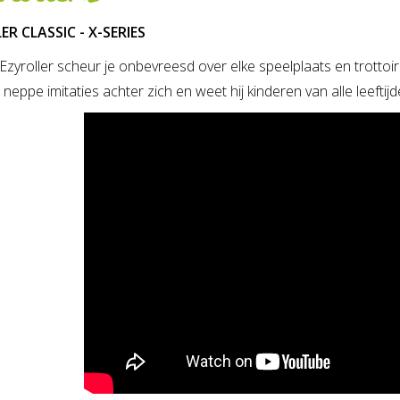
R CLASSIC - X-SERIES
zyroller scheur je onbevreesd over elke speelplaats en trottoir
 neppe imitaties achter zich en weet hij kinderen van alle leeftij