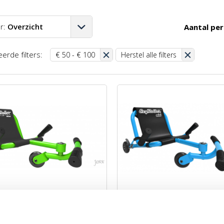
r:
Overzicht
Aantal per
A-Z
erde filters:
€ 50 - € 100
Herstel alle filters
Z-A
aag-hoog
oog-laag
st
ler Mini Groen -
EzyRoller Mini Blauw -
gbaar
verlengbaar