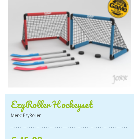
EzyRoller Hockeyset
Merk: EzyRoller