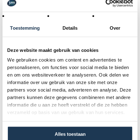
- 2 stevige doelen met netten
- 4 lichtgewicht sticks
- meerdere pucks
Toestemming
Details
Over
De sticks zijn ergonomisch ontworpen en geschikt voor
zowel links- als rechtshandige spelers, wat het spel
Deze website maakt gebruik van cookies
eenvoudig maakt voor beginners. Doelen zijn compact,
We gebruiken cookies om content en advertenties te
stabiel en makkelijk op te zetten, zodat je snel een
personaliseren, om functies voor social media te bieden
speelveld kunt creëren in de tuin, op het plein of zelfs
en om ons websiteverkeer te analyseren. Ook delen we
informatie over uw gebruik van onze site met onze
binnen in een ruimte.
partners voor social media, adverteren en analyse. Deze
partners kunnen deze gegevens combineren met andere
informatie die u aan ze heeft verstrekt of die ze hebben
verzameld op basis van uw gebruik van hun services.
Specificaties
Alles toestaan