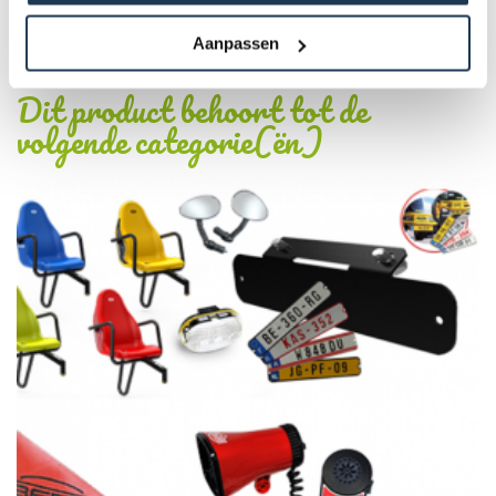
Product Code :
EZHOOP
Aanpassen
Dit product behoort tot de
volgende categorie(ën)