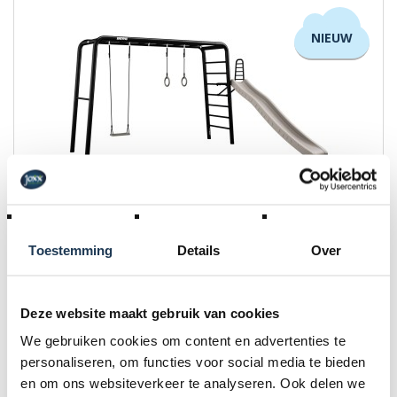
NIEUW
BERG PlayBase Large LT + Play Set
Toestemming
Details
Over
Merk: BERG
€ 2 216,00
Deze website maakt gebruik van cookies
Incl. BTW
We gebruiken cookies om content en advertenties te
personaliseren, om functies voor social media te bieden
en om ons websiteverkeer te analyseren. Ook delen we