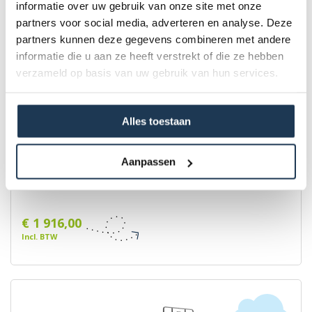
informatie over uw gebruik van onze site met onze
NIEUW
partners voor social media, adverteren en analyse. Deze
partners kunnen deze gegevens combineren met andere
informatie die u aan ze heeft verstrekt of die ze hebben
verzameld op basis van uw gebruik van hun services.
Alles toestaan
Aanpassen
BERG PlayBase Large LT + Toddler Set
Merk: BERG
€ 1 916,00
Incl. BTW