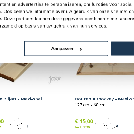
00
€ 15,00
ent en advertenties te personaliseren, om functies voor social
W
Incl. BTW
. Ook delen we informatie over uw gebruik van onze site met on
e. Deze partners kunnen deze gegevens combineren met andere i
erzameld op basis van uw gebruik van hun services.
Aanpassen
 Biljart - Maxi-spel
Houten Airhockey - Maxi-s
127 cm x 68 cm
00
€ 15,00
W
Incl. BTW