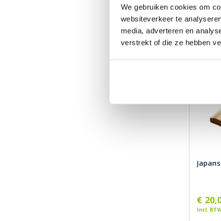
€ 15,
We gebruiken cookies om cont
Incl. BT
websiteverkeer te analyseren
media, adverteren en analys
verstrekt of die ze hebben v
Japanse
€ 20,
Incl. BT