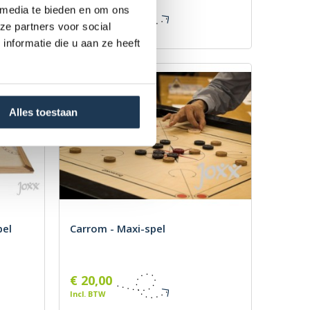
€ 15,00
 media te bieden en om ons
Incl. BTW
ze partners voor social
nformatie die u aan ze heeft
Alles toestaan
pel
Carrom - Maxi-spel
€ 20,00
Incl. BTW