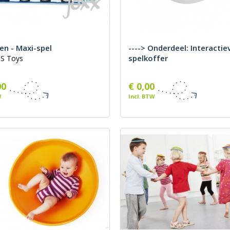
n - Maxi-spel
----> Onderdeel: Interactie
spelkoffer
BS Toys
00
€ 0,00
W
Incl. BTW