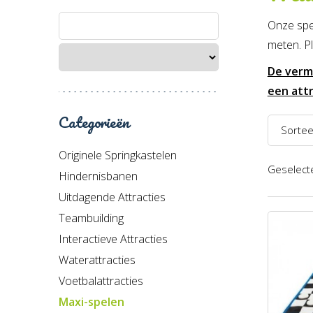
Onze spel
meten.
P
De verme
een attr
Categorieën
Sortee
Originele Springkastelen
Naam 
Geselecte
Hindernisbanen
Naam 
Uitdagende Attracties
Prijs l
Teambuilding
Prijs h
Interactieve Attracties
Waterattracties
Recent
Voetbalattracties
Maxi-spelen