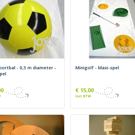
portbal - 0,5 m diameter -
Minigolf - Maxi-spel
pel
00
€ 15,00
W
Incl. BTW