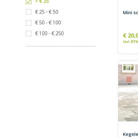
< € 25
€ 25 - € 50
Mini s
€ 50 - € 100
€ 100 - € 250
€ 20,
Incl. BT
Kegele