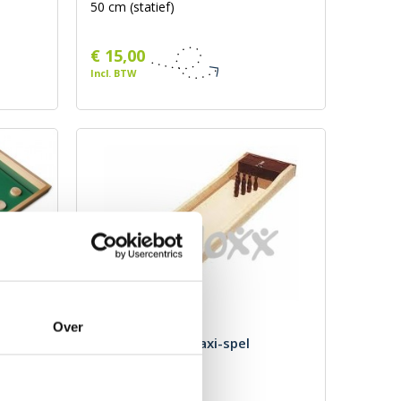
50 cm (statief)
€ 15,00
Incl. BTW
Over
Mini-bowling - Maxi-spel