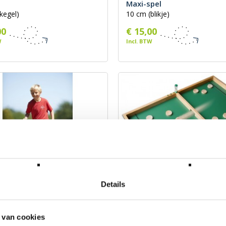
Maxi-spel
kegel)
10 cm (blikje)
00
€ 15,00
W
Incl. BTW
Details
 Maxi-spel
Passe Trappe - Maxi-spel
x 48 cm x 16 cm
 van cookies