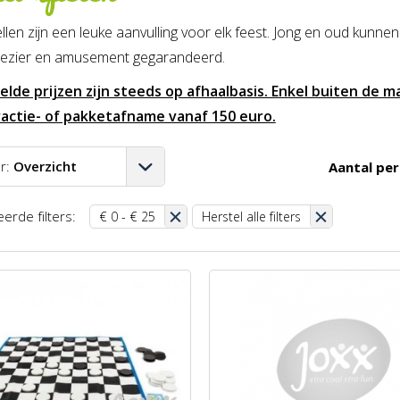
len zijn een leuke aanvulling voor elk feest. Jong en oud kunne
lezier en amusement gegarandeerd.
lde prijzen zijn steeds op afhaalbasis. Enkel buiten de maa
actie- of pakketafname vanaf 150 euro.
r:
Overzicht
Aantal per
A-Z
erde filters:
€ 0 - € 25
Herstel alle filters
Z-A
aag-hoog
oog-laag
st