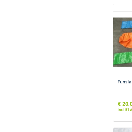
Funsla
€ 20,
Incl. BT