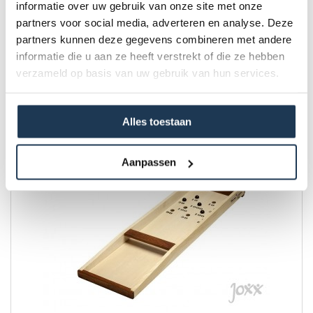
informatie over uw gebruik van onze site met onze
partners voor social media, adverteren en analyse. Deze
Mini-bowling - Maxi-spel
partners kunnen deze gegevens combineren met andere
informatie die u aan ze heeft verstrekt of die ze hebben
verzameld op basis van uw gebruik van hun services.
€ 15,00
Incl. BTW
Alles toestaan
Aanpassen