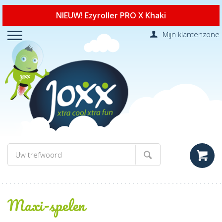
NIEUW! Ezyroller PRO X Khaki
Mijn klantenzone
Maxi-spelen