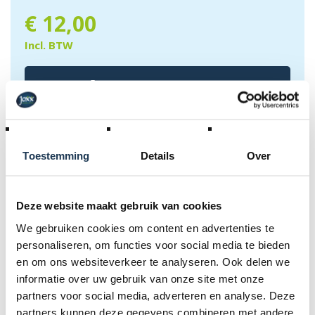
€
12,00
Incl. BTW
IN WINKELMANDJE
Toestemming
Details
Over
Deze website maakt gebruik van cookies
We gebruiken cookies om content en advertenties te
personaliseren, om functies voor social media te bieden
Dit product behoort tot de
en om ons websiteverkeer te analyseren. Ook delen we
volgende categorie(ën)
informatie over uw gebruik van onze site met onze
partners voor social media, adverteren en analyse. Deze
partners kunnen deze gegevens combineren met andere