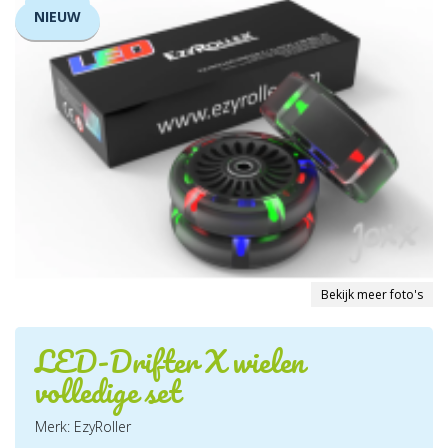
NIEUW
Bekijk meer foto's
LED-Drifter X wielen
volledige set
Merk: EzyRoller