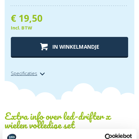
€
19,50
Incl. BTW
IN WINKELMANDJE
Specificaties
Extra info over
led-drifter x
wielen volledige set