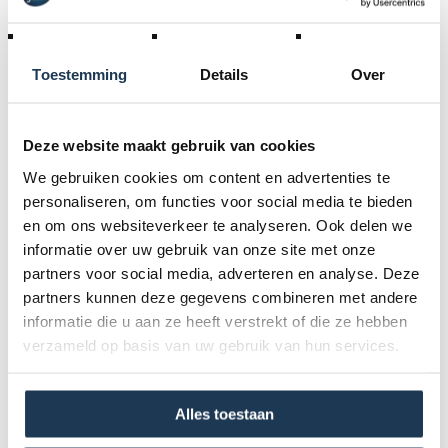
Heb je een nieuwe wiel nodig en een beetje een nieuwe
look voor je EzyRoller Drifter X? Deze LED-wielen zijn de
nieuwste look die iedereen op zijn EzyRoller wil hebben. Ze
Toestemming
Details
Over
genereren licht via een dynamosysteem dat in de naaf van
elk wiel is geïntegreerd. Dit beketent dat u geen batterijen
hoeft te vervangen.
Deze website maakt gebruik van cookies
We gebruiken cookies om content en advertenties te
Elke keer dat u rijdt, lichten ze op. Val op, ga op in de look,
personaliseren, om functies voor social media te bieden
de look is net zo individueel als de persoon die erop rijdt!
en om ons websiteverkeer te analyseren. Ook delen we
Let op (!):
Deze wielen passen NIET op alle moddellen
informatie over uw gebruik van onze site met onze
partners voor social media, adverteren en analyse. Deze
mini, spinner, pro, pro-x. Het pakket bevat het bredere
partners kunnen deze gegevens combineren met andere
voorwiel van de classic x/spinner en 2 achterwielen.
informatie die u aan ze heeft verstrekt of die ze hebben
verzameld op basis van uw gebruik van hun services.
Specificaties
Alles toestaan
Product Code :
EZRDB3LED