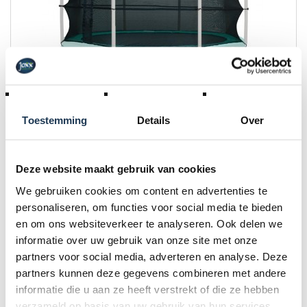
Toestemming
Details
Over
Safety Net Standaard - los net 330
Merk: BERG
Deze website maakt gebruik van cookies
€ 159,00
We gebruiken cookies om content en advertenties te
Incl. BTW
personaliseren, om functies voor social media te bieden
en om ons websiteverkeer te analyseren. Ook delen we
informatie over uw gebruik van onze site met onze
partners voor social media, adverteren en analyse. Deze
partners kunnen deze gegevens combineren met andere
informatie die u aan ze heeft verstrekt of die ze hebben
verzameld op basis van uw gebruik van hun services.