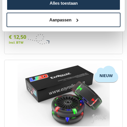
Alles toestaan
Wijde Reservewiel X-Series (115x42)
Aanpassen
Merk: EzyRoller
€ 12,50
Incl. BTW
NIEUW