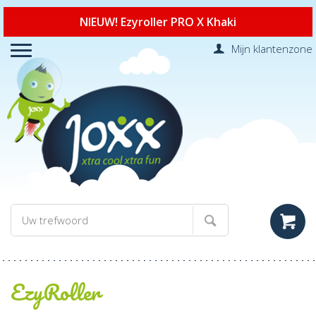
NIEUW! Ezyroller PRO X Khaki
Mijn klantenzone
EzyRoller