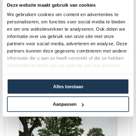
Deze website maakt gebruik van cookies
We gebruiken cookies om content en advertenties te
personaliseren, om functies voor social media te bieden
en om ons websiteverkeer te analyseren. Ook delen we
informatie over uw gebruik van onze site met onze
partners voor social media, adverteren en analyse. Deze
partners kunnen deze gegevens combineren met andere
informatie die u aan ze heeft verstrekt of die ze hebben
verzameld op basis van uw gebruik van hun services.
Base Jump XXL - Attractie
34 m x 4 m x 7 m
Alles toestaan
€ 935,00
Incl. BTW
Aanpassen