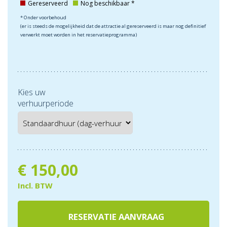
Gereserveerd
Nog beschikbaar *
* Onder voorbehoud
(er is steeds de mogelijkheid dat de attractie al gereserveerd is maar nog definitief
verwerkt moet worden in het reservatieprogramma)
Kies uw
verhuurperiode
€
150,00
Incl. BTW
RESERVATIE AANVRAAG