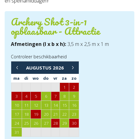
en spelnamiddagen!
Archery Shot 3-in-1
opblaasbaar - Attractie
Afmetingen (l x b x h):
3,5 m x 2,5 m x 1 m
Controleer beschikbaarheid
→
AUGUSTUS
2026
←
ma
di
wo
do
vr
za
zo
1
2
3
4
5
6
7
8
9
10
11
12
13
14
15
16
17
18
19
20
21
22
23
24
25
26
27
28
29
30
31