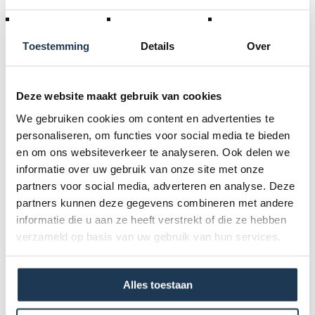
Toestemming
Details
Over
Accessoires
Deze website maakt gebruik van cookies
We gebruiken cookies om content en advertenties te
Specificaties
personaliseren, om functies voor social media te bieden
en om ons websiteverkeer te analyseren. Ook delen we
informatie over uw gebruik van onze site met onze
Afmetingen (l x b x h):
partners voor social media, adverteren en analyse. Deze
3,5 m x 2,5 m x 1 m
partners kunnen deze gegevens combineren met andere
Stroomvoorziening:
informatie die u aan ze heeft verstrekt of die ze hebben
220 Volt, 16 Ampère, 1 motor van 1500 Watt
verzameld op basis van uw gebruik van hun services.
Minimale vlakke doorgang (m):
1,5
Alles toestaan