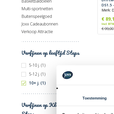
Basketbaldoelen
DS1.5 
Multi-sportnetten
Merk: D
Buitenspeelgoed
€ 89,
Joxx Cadeaubonnen
Incl. BT
€ 99,00
Verkoop Attractie
Verfijnen op leeftijd Steps
5-10 j. (1)
5-12 j. (1)
10+ j. (1)
Toestemming
Verfijnen op Kleur van de
Steps