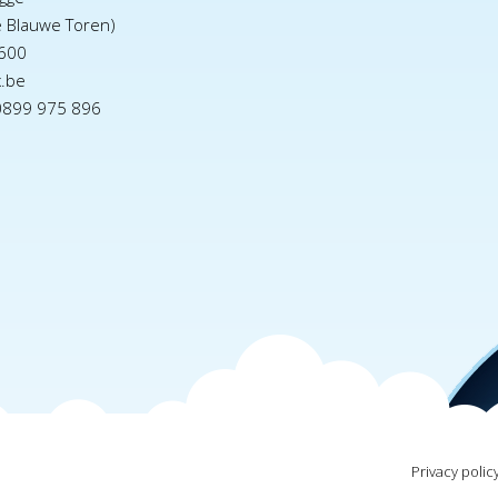
e Blauwe Toren)
600
x.be
0899 975 896
Privacy polic