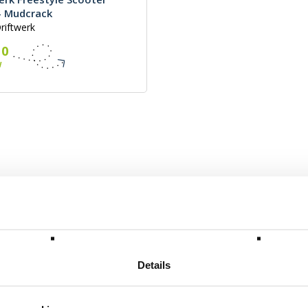
- Mudcrack
riftwerk
10
W
Details