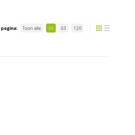
 pagina:
Toon alle
36
63
120