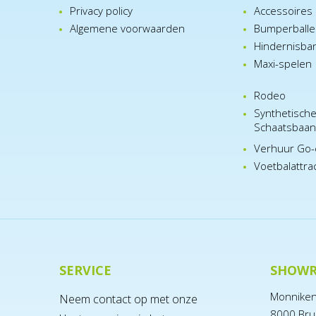
Privacy policy
Accessoires
Algemene voorwaarden
Bumperball
Hindernisba
Maxi-spelen
Rodeo
Synthetisch
Schaatsbaa
Verhuur Go-
Voetbalattra
SERVICE
SHOW
Monnike
Neem contact op met onze
8000 Bru