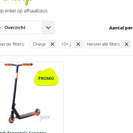
p enkel op afhaalbasis.
r:
Overzicht
Aantal per
A-Z
erde filters:
Oranje
10+ j.
Herstel alle filters
Z-A
aag-hoog
oog-laag
PROMO
st
erk Freestyle Scooter