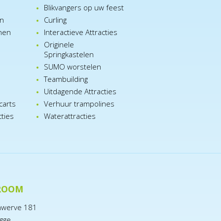
Blikvangers op uw feest
en
Curling
nen
Interactieve Attracties
Originele
Springkastelen
SUMO worstelen
e
Teambuilding
n
Uitdagende Attracties
carts
Verhuur trampolines
cties
Waterattracties
ROOM
nwerve 181
gge