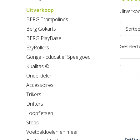
Uitverkoop
Uitverkoo
BERG Trampolines
Berg Gokarts
Sortee
BERG PlayBase
Naam 
Geselecte
EzyRollers
Naam 
Gonge - Educatief Speelgoed
Prijs l
Kualitas ©
Onderdelen
Prijs h
Accessoires
Recent
Trikers
Drifters
Loopfietsen
Steps
Voetbaldoelen en meer
Driftw