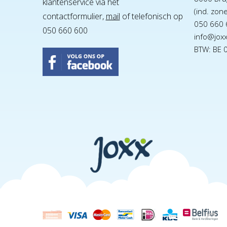
klantenservice via het
(ind. zon
contactformulier,
mail
of telefonisch op
050 660 
050 660 600
info@jox
BTW: BE 