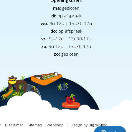
Openingsuren:
ma:
gesloten
di:
op afspraak
wo:
9u-12u | 13u30-17u
do:
op afspraak
vri:
9u-12u | 13u30-17u
za:
9
u-12u | 13u30-17u
zo:
gesloten
y
Disclaimer
Sitemap
Webshop
Design by
DigitalMind