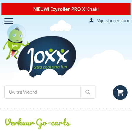
NIEUW! Ezyroller PRO X Khaki
Mijn klantenzone
Verhuur Go-carts