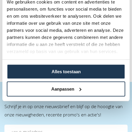
We gebruiken cookies om content en advertenties te
personaliseren, om functies voor social media te bieden
Racetrack (excl. go-carts) - Attractie
en om ons websiteverkeer te analyseren. Ook delen we
18m x 11m
informatie over uw gebruik van onze site met onze
partners voor social media, adverteren en analyse. Deze
€ 185,00
partners kunnen deze gegevens combineren met andere
Incl. BTW
informatie die u aan ze heeft verstrekt of die ze hebben
verzameld op basis van uw gebruik van hun services.
Alles toestaan
Aanpassen
BLIJF OP DE HOOGTE
Schrijf je in op onze nieuwsbrief en blijf op de hooogte van
onze nieuwigheden, recente promo's en actie's!