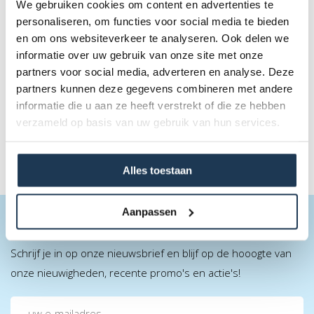
We gebruiken cookies om content en advertenties te
personaliseren, om functies voor social media te bieden
Trampoline incl. safety net - diameter 430cm -
en om ons websiteverkeer te analyseren. Ook delen we
Verhuur
informatie over uw gebruik van onze site met onze
Diameter 430 cm
partners voor social media, adverteren en analyse. Deze
€ 150,00
partners kunnen deze gegevens combineren met andere
Incl. BTW
informatie die u aan ze heeft verstrekt of die ze hebben
verzameld op basis van uw gebruik van hun services.
Alles toestaan
Aanpassen
BLIJF OP DE HOOGTE
Schrijf je in op onze nieuwsbrief en blijf op de hooogte van
onze nieuwigheden, recente promo's en actie's!