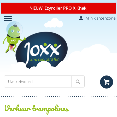
NIEUW! Ezyroller PRO X Khaki
Mijn klantenzone
Verhuur trampolines