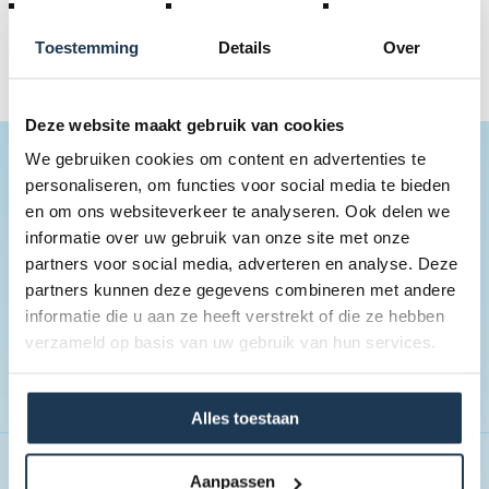
Deze pagina werd niet gevonden...
U hebt wellicht een fout getypt in het internetadres of u
Toestemming
Details
Over
gebruikte een link uit uw favorieten die niet meer actief is.
Deze website maakt gebruik van cookies
We gebruiken cookies om content en advertenties te
BLIJF OP DE HOOGTE
personaliseren, om functies voor social media te bieden
Schrijf je in op onze nieuwsbrief en blijf op de hooogte van
en om ons websiteverkeer te analyseren. Ook delen we
informatie over uw gebruik van onze site met onze
onze nieuwigheden, recente promo's en actie's!
partners voor social media, adverteren en analyse. Deze
partners kunnen deze gegevens combineren met andere
informatie die u aan ze heeft verstrekt of die ze hebben
verzameld op basis van uw gebruik van hun services.
Alles toestaan
SERVICE
Aanpassen