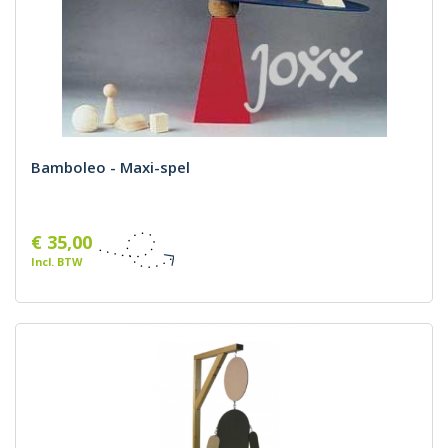
Bamboleo - Maxi-spel
€ 35,00
Incl. BTW