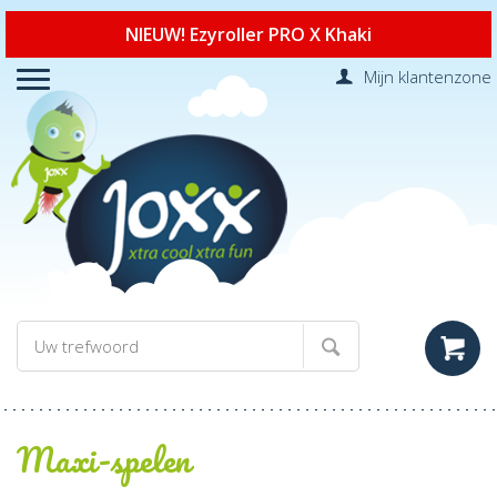
NIEUW! Ezyroller PRO X Khaki
Mijn klantenzone
Maxi-spelen