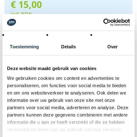
€
15,00
Incl. BTW
RESERVATIE AANVRAAG
Toestemming
Details
Over
Standaardhuur (dag-verhuur)
€ 15,00 incl. BTW
Deze website maakt gebruik van cookies
1 weekend - 2 dagen
We gebruiken cookies om content en advertenties te
€ 25,00 incl. BTW
personaliseren, om functies voor social media te bieden
en om ons websiteverkeer te analyseren. Ook delen we
Woe.NM (4 u., excl. vakantiedag)
informatie over uw gebruik van onze site met onze
€ 15,00 incl. BTW
partners voor social media, adverteren en analyse. Deze
Schoolweekdag
partners kunnen deze gegevens combineren met andere
€ 15,00 incl. BTW
informatie die u aan ze heeft verstrekt of die ze hebben
verzameld op basis van uw gebruik van hun services.