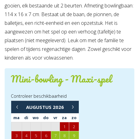
gooien, elk bestaande uit 2 beurten. Afmeting bowlingbaan:
114 x 16 x 7 cm. Bestaat uit de baan, de pionnen, de
balletjes, een richt-eenheid en een opzetstuk. Het is
aangewezen om het spel op een verhoog (tafeltje) te
plaatsen (niet meegeleverd). Leuk om met de familie te
spelen of tijdens regenachtige dagen. Zowel geschikt voor
kinderen als voor volwassenen.
Mini-bowling - Maxi-spel
Controleer beschikbaarheid
→
AUGUSTUS
2026
←
ma
di
wo
do
vr
za
zo
1
2
3
4
5
6
7
8
9