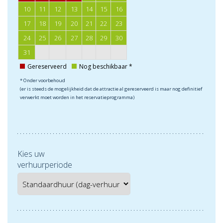
10
11
12
13
14
15
16
17
18
19
20
21
22
23
24
25
26
27
28
29
30
31
Gereserveerd
Nog beschikbaar *
* Onder voorbehoud
(er is steeds de mogelijkheid dat de attractie al gereserveerd is maar nog definitief
verwerkt moet worden in het reservatieprogramma)
Kies uw
verhuurperiode