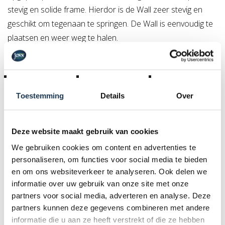
stevig en solide frame. Hierdor is de Wall zeer stevig en
geschikt om tegenaan te springen. De Wall is eenvoudig te
plaatsen en weer weg te halen.
Specificaties
Toestemming
Details
Over
Product Code :
35.81.24.30
Deze website maakt gebruik van cookies
Dit product behoort tot de
We gebruiken cookies om content en advertenties te
volgende categorie(ën)
personaliseren, om functies voor social media te bieden
en om ons websiteverkeer te analyseren. Ook delen we
informatie over uw gebruik van onze site met onze
partners voor social media, adverteren en analyse. Deze
partners kunnen deze gegevens combineren met andere
informatie die u aan ze heeft verstrekt of die ze hebben