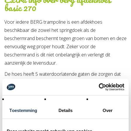
basic 270
Voor iedere BERG trampoline is een afdekhoes
beschikbaar die zowel het springdoek als de
beschermrand beschermt tegen groen van bomen en deze
eenvoudig weg proper houdt. Zeker voor de
beschermrand is dit niet onbelangrijk en verlengt dit
aanzienlijk de levensduur.
De hoes heeft 5 waterdoorlatende gaten die zorgen dat
het water kan wegsijpelen bij veel regen. Zo ontstaat geen
zak water op de trampoline en geeft dat geen spanning op
de veren.
Toestemming
Details
Over
Deze website maakt gebruik van cookies