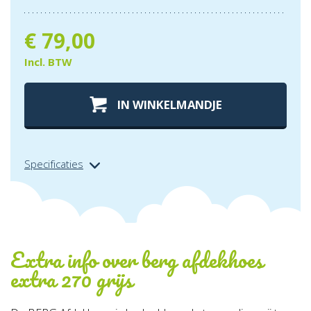
€
79,00
Incl. BTW
IN WINKELMANDJE
Specificaties
Extra info over
berg afdekhoes
extra 270 grijs