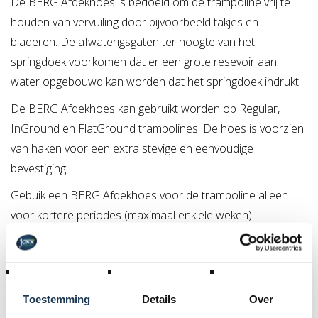
De BERG Afdekhoes is bedoeld om de trampoline vrij te
houden van vervuiling door bijvoorbeeld takjes en
bladeren. De afwaterigsgaten ter hoogte van het
springdoek voorkomen dat er een grote resevoir aan
water opgebouwd kan worden dat het springdoek indrukt.
De BERG Afdekhoes kan gebruikt worden op Regular,
InGround en FlatGround trampolines. De hoes is voorzien
van haken voor een extra stevige en eenvoudige
bevestiging.
Gebuik een BERG Afdekhoes voor de trampoline alleen
voor kortere periodes (maximaal enklele weken)
Kleine tip
: Wanneer de trampoline voor een langere tijd
niet gebruikt wordt is het aan te raden de beschermrand
goed schoon en droog te maken en deze vervolgens op
Toestemming
Details
Over
een droge plek op te brengen.