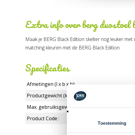
Extra info over
berg duostoel 
Maak je BERG Black Edition skelter nog leuker met d
matching kleuren met de BERG Black Edition.
Specificaties
Afmetingen (l x b x h):
Productgewicht (kg):
Max. gebruiksgewicht in kg:
Product Code :
Toestemming