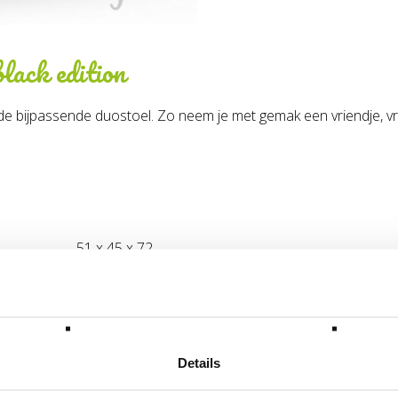
black edition
e bijpassende duostoel. Zo neem je met gemak een vriendje, vri
51 x 45 x 72
4.6
30
15.37.11.00
Details