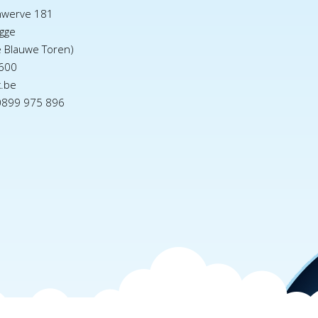
nwerve 181
gge
e Blauwe Toren)
600
x.be
0899 975 896