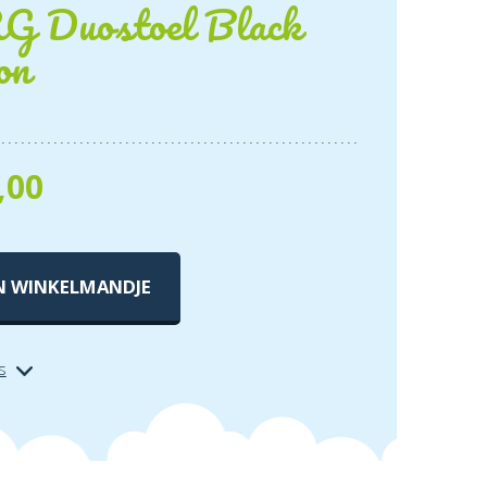
 Duostoel Black
on
,00
N WINKELMANDJE
s