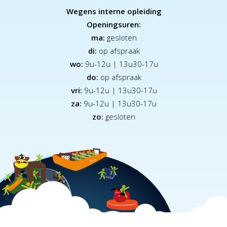
Wegens interne opleiding
Openingsuren:
ma:
gesloten
di:
op afspraak
wo:
9u-12u | 13u30-17u
do:
op afspraak
vri:
9u-12u | 13u30-17u
za:
9
u-12u | 13u30-17u
zo:
gesloten