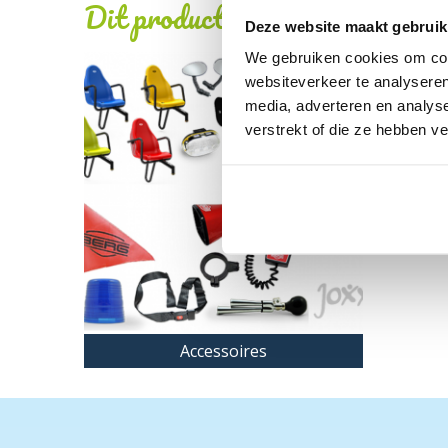
Dit product behoort tot de vo
Deze website maakt gebruik
We gebruiken cookies om cont
websiteverkeer te analyseren
media, adverteren en analys
verstrekt of die ze hebben v
Accessoires