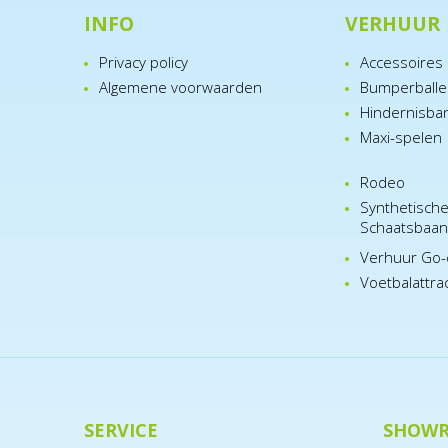
INFO
VERHUUR
Privacy policy
Accessoires
Algemene voorwaarden
Bumperball
Hindernisba
Maxi-spelen
Rodeo
Synthetisch
Schaatsbaa
Verhuur Go-
Voetbalattra
SERVICE
SHOW