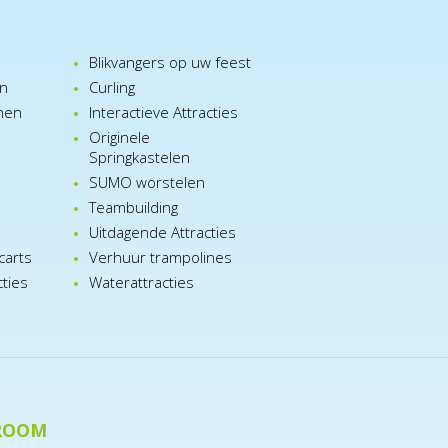
Blikvangers op uw feest
en
Curling
nen
Interactieve Attracties
Originele
Springkastelen
SUMO worstelen
e
Teambuilding
n
Uitdagende Attracties
carts
Verhuur trampolines
cties
Waterattracties
ROOM