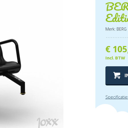
BERG
Editi
Merk: BERG
€
105
Incl. BTW
I
Specificatie