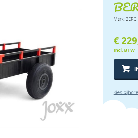
BERG
Merk: BERG
€
229
Incl. BTW
I
Kies bijhor