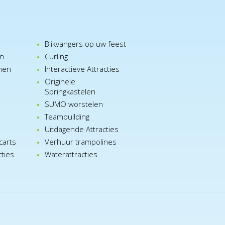
Blikvangers op uw feest
en
Curling
nen
Interactieve Attracties
Originele
Springkastelen
SUMO worstelen
e
Teambuilding
n
Uitdagende Attracties
carts
Verhuur trampolines
cties
Waterattracties