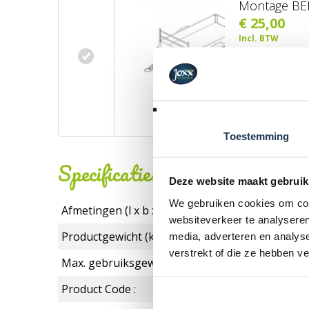
Montage BER
€ 25,00
Incl. BTW
BESTE
Toestemming
Specificaties
Deze website maakt gebruik
We gebruiken cookies om cont
Afmetingen (l x b x h):
websiteverkeer te analyseren
Productgewicht (kg):
media, adverteren en analys
verstrekt of die ze hebben v
Max. gebruiksgewicht in kg:
Product Code :