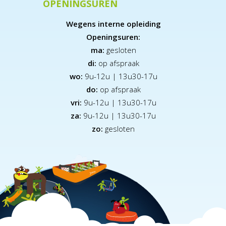
OPENINGSUREN
Wegens interne opleiding
Openingsuren:
ma:
gesloten
di:
op afspraak
wo:
9u-12u | 13u30-17u
do:
op afspraak
vri:
9u-12u | 13u30-17u
za:
9
u-12u | 13u30-17u
zo:
gesloten