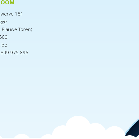
ROOM
nwerve 181
gge
e Blauwe Toren)
600
x.be
0899 975 896