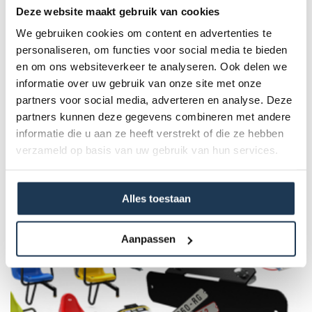
hoezen, afdekkegels en bevestigingstukken.
Deze website maakt gebruik van cookies
Geschikt voor zowel bovengronds en inbouw
We gebruiken cookies om content en advertenties te
personaliseren, om functies voor social media te bieden
en om ons websiteverkeer te analyseren. Ook delen we
Specificaties
informatie over uw gebruik van onze site met onze
partners voor social media, adverteren en analyse. Deze
Product Code :
partners kunnen deze gegevens combineren met andere
35.74.12.03
informatie die u aan ze heeft verstrekt of die ze hebben
verzameld op basis van uw gebruik van hun services.
Dit product behoort tot de
volgende categorie(ën)
Alles toestaan
Aanpassen