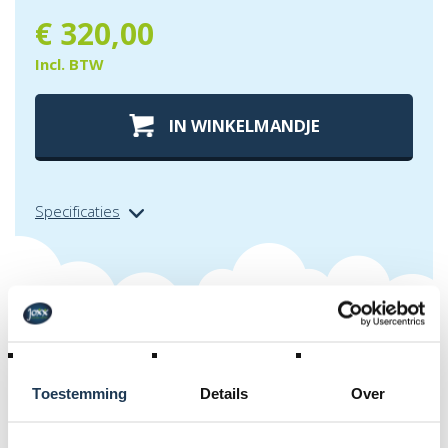
€
320,00
Incl. BTW
IN WINKELMANDJE
Specificaties
Extra info over
berg safety net
comfort 380
Toestemming
Details
Over
Volledige uitrusting safety net comfort 380 met palen,