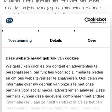
Maak het rijden nog leuker met een trailer! Met de BERG
trailer M kan je eenvoudig spullen meenemen. Hiermee
maak je buitenspelen nog leuker. Dus gooi een
picknickmand, speelgoed of adere spulletjes in de
aanhanger om je avontuur compleet te maken. Koppel
hem eenvoudig aan je BERG skelter door de bijgeleverde
Toestemming
Details
Over
trekhaak. Deze BERG Trailer M is geschikt voor alle BERG
Reppy's.
Deze website maakt gebruik van cookies
Accessoires
We gebruiken cookies om content en advertenties te
personaliseren, om functies voor social media te bieden
en om ons websiteverkeer te analyseren. Ook delen we
informatie over uw gebruik van onze site met onze
Specificaties
partners voor social media, adverteren en analyse. Deze
partners kunnen deze gegevens combineren met andere
informatie die u aan ze heeft verstrekt of die ze hebben
Product Code :
verzameld op basis van uw gebruik van hun services.
18.24.60.00