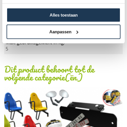
Afmetingen (l x b x h):
72,7 x 49 x 33,5
Alles toestaan
Productgewicht (kg):
3,3
Aanpassen
Max. gebruiksgewicht in kg:
Montage BERG Trailers
5
€ 25,00
Incl. BTW
Dit product behoort tot de
volgende categorie(ën)
BESTEL MEE