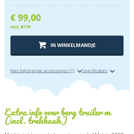
€
99,00
Incl. BTW
IN WINKELMANDJE
Kies bijhorende accessoires (1)
Specificaties
Extra info over
berg trailer m
(incl. trekhaak)