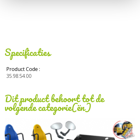
Specificaties
Product Code :
35.98.54.00
Dit product behoort tot de
volgende categorie(ën)