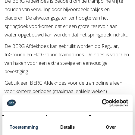
De BERG Afdekhoes is bedoeld om de trampoline vrij te
houden van vervuiling door bijvoorbeeld takjes en
bladeren. De afwaterigsgaten ter hoogte van het
springdoek voorkomen dat er een grote resevoir aan
water opgebouwd kan worden dat het springdoek indrukt.
De BERG Afdekhoes kan gebruikt worden op Regular,
InGround en FlatGround trampolines. De hoes is voorzien
van haken voor een extra stevige en eenvoudige
bevestiging.
Gebuik een BERG Afdekhoes voor de trampoline alleen
voor kortere periodes (maximaal enklele weken)
Kleine tip
: Wanneer de trampoline voor een langere tijd
niet gebruikt wordt is het aan te raden de beschermrand
goed schoon en droog te maken en deze vervolgens op
Toestemming
Details
Over
een droge plek op te brengen.