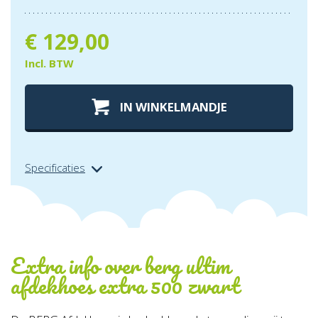
€
129,00
Incl. BTW
IN WINKELMANDJE
Specificaties
Extra info over
berg ultim
afdekhoes extra 500 zwart