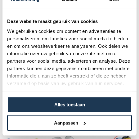
zichtbaar, en dus veiliger op weg. De vlag steekt hoog in de
lucht, zodat iedereen je ziet.
Deze website maakt gebruik van cookies
Specificaties
We gebruiken cookies om content en advertenties te
personaliseren, om functies voor social media te bieden
en om ons websiteverkeer te analyseren. Ook delen we
Afmetingen (l x b x h):
18 x 62 x 5
informatie over uw gebruik van onze site met onze
partners voor social media, adverteren en analyse. Deze
Productgewicht (kg):
partners kunnen deze gegevens combineren met andere
0,17
informatie die u aan ze heeft verstrekt of die ze hebben
verzameld op basis van uw gebruik van hun services.
Product Code :
16.00.03.00
Alles toestaan
Dit product behoort tot de
volgende categorie(ën)
Aanpassen