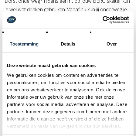
Dorst onderweg? Tijdens een rit op jouw BERG skelter kun
je wel wat drinken gebruiken. Vanaf nu kun jij onderweg je
dorst lessen met de BERG waterfles. Je schroeft de
bidonhouder eenvoudig op het frame van jouw XL of XXL
skellter. De drinkfles heeft een compact formaat en de fles
kan ook gewoon in de vaatwasser. Wel zo makkelijk om
Toestemming
Details
Over
deze goed schoon te houden.
De set past op elke grote skelter van BERG die is
Deze website maakt gebruik van cookies
geproduceerd na oktober 2017. Mocht je twijfelen of de
We gebruiken cookies om content en advertenties te
houder op jouw skelter past, controleer dan of je twee
personaliseren, om functies voor social media te bieden
schroefgaatjes zie top je frame.
en om ons websiteverkeer te analyseren. Ook delen we
informatie over uw gebruik van onze site met onze
Voordelen
partners voor social media, adverteren en analyse. Deze
- Makkelijke montage
partners kunnen deze gegevens combineren met andere
- Past op zowel XL als XXL frames
informatie die u aan ze heeft verstrekt of die ze hebben
- Compacte drinkfles
verzameld op basis van uw gebruik van hun services.
- De bidon is vaatwasser bestendig