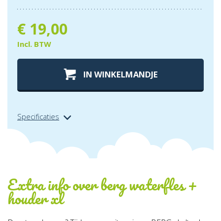
€
19,00
Incl. BTW
IN WINKELMANDJE
Specificaties
Extra info over
berg waterfles +
houder xl