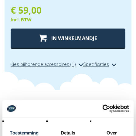
€
59,00
Incl. BTW
IN WINKELMANDJE
Kies bijhorende accessoires (1)
Specificaties
Extra info over
berg zwaailamp
oranje op stang
Waarschuw bij gevaar! Met nieuwe zwaailamp (LED),
Toestemming
Details
Over