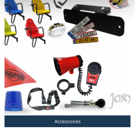
BERG Blauwe kap voor
zwaailamp
€ 15,00
Incl. BTW
BESTEL MEE
Accessoires