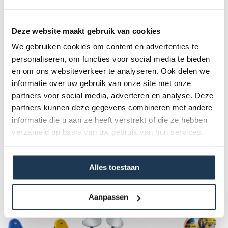
spatwaterdicht en shockproof. Dit is niet geschikt voor
buzzy en buddy. Enkel te gebruiken bij de Reppy.
Deze website maakt gebruik van cookies
We gebruiken cookies om content en advertenties te
Accessoires
personaliseren, om functies voor social media te bieden
en om ons websiteverkeer te analyseren. Ook delen we
informatie over uw gebruik van onze site met onze
Specificaties
partners voor social media, adverteren en analyse. Deze
partners kunnen deze gegevens combineren met andere
informatie die u aan ze heeft verstrekt of die ze hebben
Product Code :
verzameld op basis van uw gebruik van hun services.
15.24.70.01
Alles toestaan
Dit product behoort tot de
volgende categorie(ën)
Aanpassen