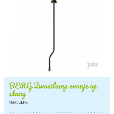
BERG Zwaailamp oranje op
stang
Merk: BERG