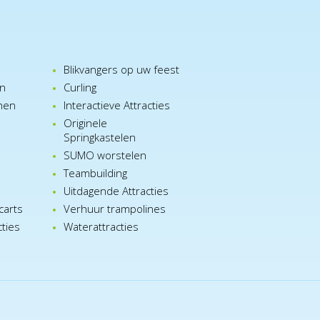
Blikvangers op uw feest
en
Curling
nen
Interactieve Attracties
Originele
Springkastelen
SUMO worstelen
e
Teambuilding
n
Uitdagende Attracties
carts
Verhuur trampolines
cties
Waterattracties