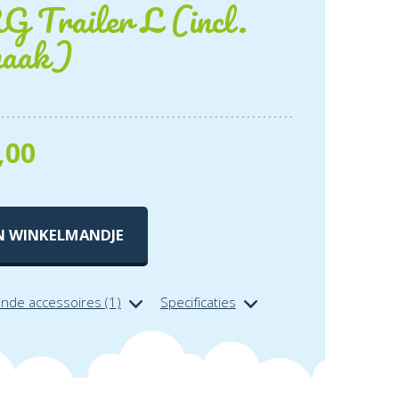
 Trailer L (incl.
haak)
,00
N WINKELMANDJE
ende accessoires (1)
Specificaties