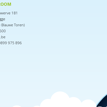
ROOM
nwerve 181
gge
e Blauwe Toren)
600
x.be
0899 975 896