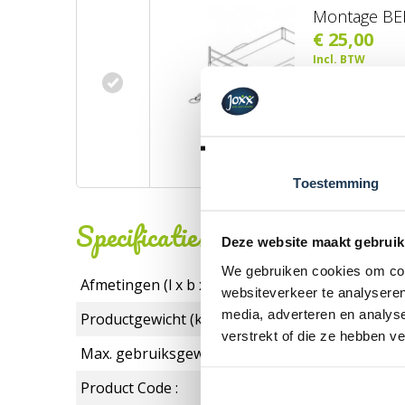
Montage BER
€ 25,00
Incl. BTW
BESTE
Toestemming
Specificaties
Deze website maakt gebruik
We gebruiken cookies om cont
Afmetingen (l x b x h):
websiteverkeer te analyseren
media, adverteren en analys
Productgewicht (kg):
verstrekt of die ze hebben v
Max. gebruiksgewicht in kg:
Product Code :