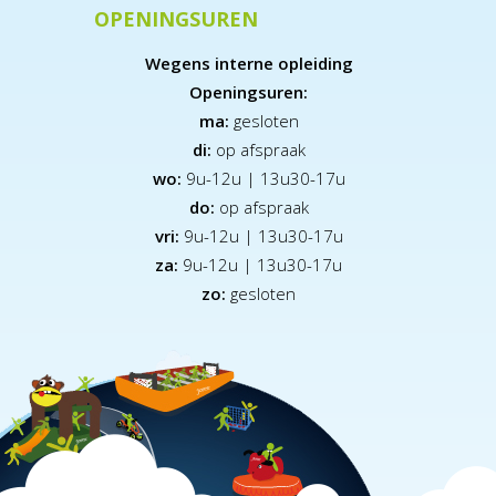
OPENINGSUREN
Wegens interne opleiding
Openingsuren:
ma:
gesloten
di:
op afspraak
wo:
9u-12u | 13u30-17u
do:
op afspraak
vri:
9u-12u | 13u30-17u
za:
9
u-12u | 13u30-17u
zo:
gesloten