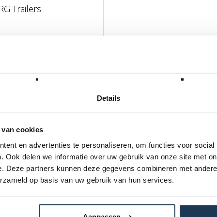
G Trailers
L MEE
Details
 van cookies
ent en advertenties te personaliseren, om functies voor social
77 x 59 x 37
. Ook delen we informatie over uw gebruik van onze site met on
e. Deze partners kunnen deze gegevens combineren met andere i
5,5
erzameld op basis van uw gebruik van hun services.
5
24.20.00.01
Aanpassen