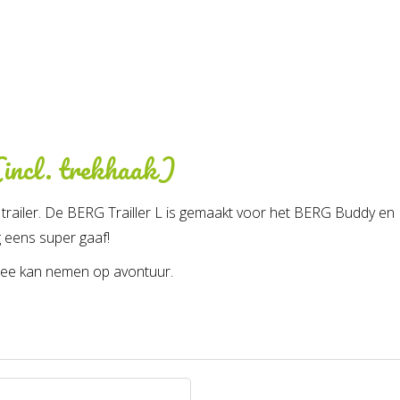
 (incl. trekhaak)
railer. De BERG Trailler L is gemaakt voor het BERG Buddy en Rall
g eens super gaaf!
n mee kan nemen op avontuur.