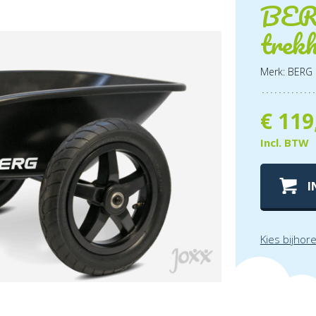
BERG
trek
Merk: BERG
€
119
Incl. BTW
I
Kies bijhor