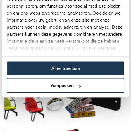
en te ruilen. Ze passen perfect op jouw mini en maxi Micro
personaliseren, om functies voor social media te bieden
scooters. Klik de wiel whizzers eenvoudig en veilig op de
en om ons websiteverkeer te analyseren. Ook delen we
wielen en maak prachtige patronen als de wielen draaien.
informatie over uw gebruik van onze site met onze
Te verkrijgen in verschillende kleuren en prints!
partners voor social media, adverteren en analyse. Deze
partners kunnen deze gegevens combineren met andere
informatie die u aan ze heeft verstrekt of die ze hebben
Dit product behoort tot de
verzameld op basis van uw gebruik van hun services.
volgende categorie(ën)
Alles toestaan
Aanpassen