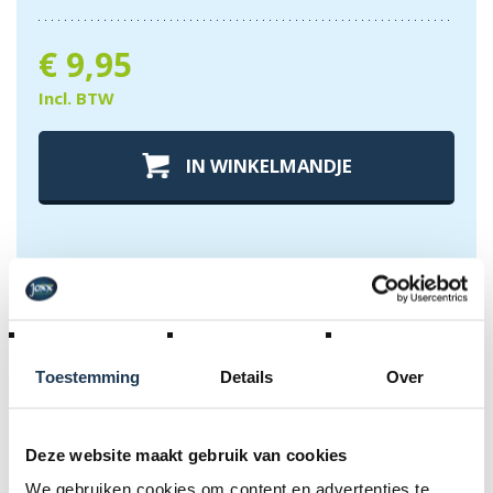
€
9,95
Incl. BTW
IN WINKELMANDJE
Extra info over
micro wiel whizzer
Toestemming
Details
Over
- bloemen
Deze website maakt gebruik van cookies
Deze funky wiel whizzers zijn geweldig om te verzamelen
We gebruiken cookies om content en advertenties te