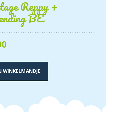
age Reppy +
ending BE
00
N WINKELMANDJE