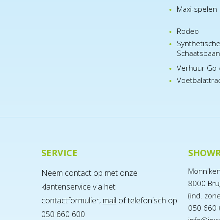
Maxi-spelen
Rodeo
Synthetisch
Schaatsbaa
Verhuur Go-
Voetbalattra
SERVICE
SHOW
Monnike
Neem contact op met onze
8000 Bru
klantenservice via het
(ind. zon
contactformulier,
mail
of telefonisch op
050 660 
050 660 600
info@jox