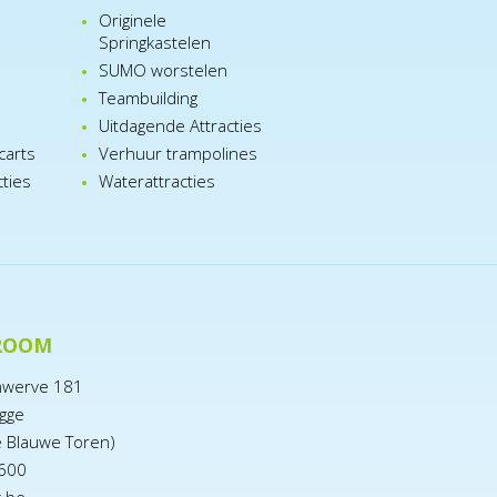
Originele
Springkastelen
SUMO worstelen
e
Teambuilding
n
Uitdagende Attracties
carts
Verhuur trampolines
cties
Waterattracties
ROOM
nwerve 181
gge
e Blauwe Toren)
600
x.be