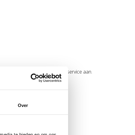
an bieden we graag deze extra service aan.
Over
 media te bieden en om ons