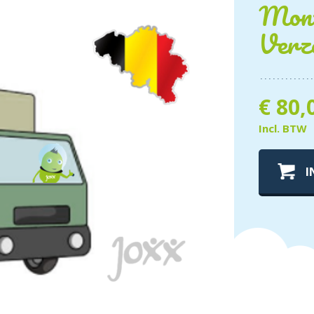
Mont
Verz
€
80,
Incl. BTW
I