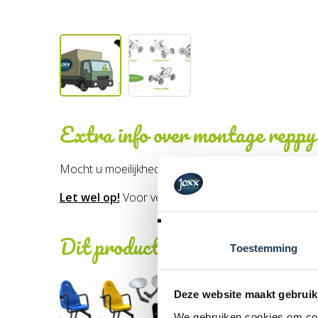
Extra info over
montage reppy 
Mocht u moeilijkheden hebben met het monteren van
Let wel op!
Voor verzending wordt er bovenop dez
Dit product behoort tot de vo
Toestemming
Deze website maakt gebruik
We gebruiken cookies om cont