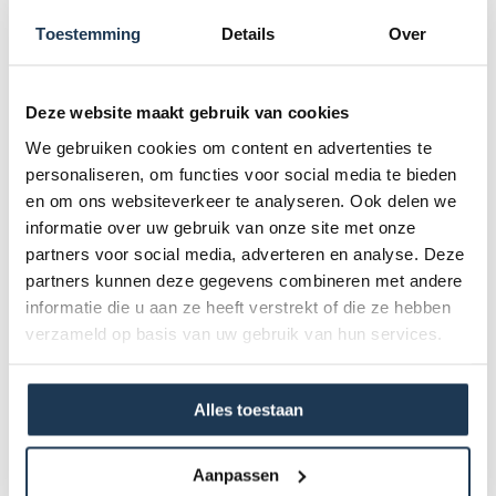
Verdun (20%) product in lauw/warm water en wrijf
Toestemming
Details
Over
oppervlak goed in. Neem daarna af met overvloedig
schoon water.
Wat maat deze in huisgemaakte reiniger zo uniek?
Deze website maakt gebruik van cookies
- Duurzame leefomgeving
We gebruiken cookies om content en advertenties te
- NATUURLIJKE ingrediënten (niet genetisch
personaliseren, om functies voor social media te bieden
en om ons websiteverkeer te analyseren. Ook delen we
gemanipuleerd)
informatie over uw gebruik van onze site met onze
- Bevatten geen parabenen, conserverings- of
partners voor social media, adverteren en analyse. Deze
verdikkingsmiddelen
partners kunnen deze gegevens combineren met andere
- Eerlijke rpijs en eerlijk product
informatie die u aan ze heeft verstrekt of die ze hebben
- Veilig en zuinig
verzameld op basis van uw gebruik van hun services.
- Kennis en advies
- Groene productie
Alles toestaan
Dit product behoort tot de
Aanpassen