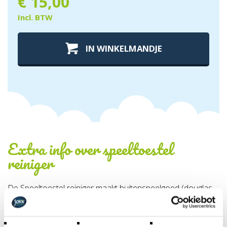
€
15,00
Incl. BTW
IN WINKELMANDJE
Extra info over
speeltoestel
reiniger
De Speeltoestel reiniger maakt buitenspeelgoed (douglas
hout, plastic, metaal, RVS) hygiënigsch & VEILIG schoon.
Dit op een NATUURLIJKE wijze, zonder schadelijke stoffen.