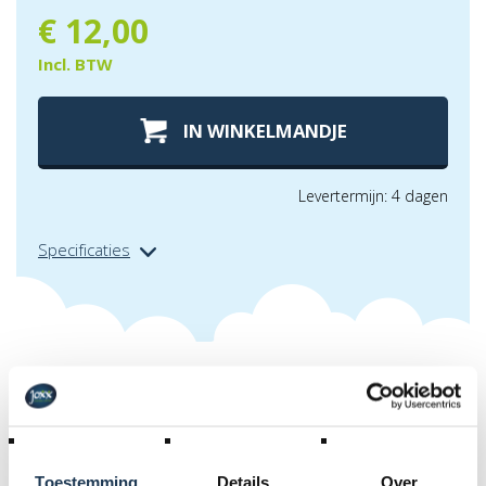
€
12,00
Incl. BTW
IN WINKELMANDJE
Levertermijn: 4 dagen
Specificaties
Extra info over
micro step licht -
roze
Dit vrolijk gekleurd lampje kan je makkelijk rond de
Toestemming
Details
Over