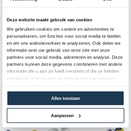
stuurstang hangen van je step. Het geeft een sterk LED
licht.
Deze website maakt gebruik van cookies
Het lichtje is regenbestendig en makkelijk te bevestigen.
We gebruiken cookies om content en advertenties te
Verkrijgbaar in leuke kleurtjes: rood, roze, paars,
personaliseren, om functies voor social media te bieden
donkerblauw, aqua, groen en oranje.
en om ons websiteverkeer te analyseren. Ook delen we
informatie over uw gebruik van onze site met onze
partners voor social media, adverteren en analyse. Deze
Specificaties
partners kunnen deze gegevens combineren met andere
informatie die u aan ze heeft verstrekt of die ze hebben
Kleur:
verzameld op basis van uw gebruik van hun services.
Roze
Alles toestaan
Dit product behoort tot de
volgende categorie(ën)
Aanpassen