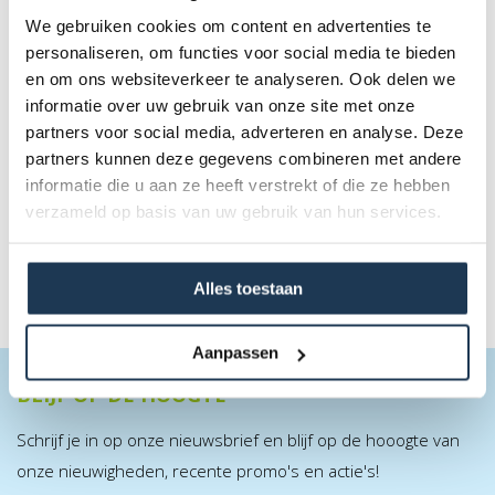
We gebruiken cookies om content en advertenties te
personaliseren, om functies voor social media te bieden
en om ons websiteverkeer te analyseren. Ook delen we
BERG Safety Net Deluxe 430 XL
informatie over uw gebruik van onze site met onze
Merk: BERG
partners voor social media, adverteren en analyse. Deze
partners kunnen deze gegevens combineren met andere
€ 639,00
informatie die u aan ze heeft verstrekt of die ze hebben
Incl. BTW
verzameld op basis van uw gebruik van hun services.
Alles toestaan
Aanpassen
BLIJF OP DE HOOGTE
Schrijf je in op onze nieuwsbrief en blijf op de hooogte van
onze nieuwigheden, recente promo's en actie's!