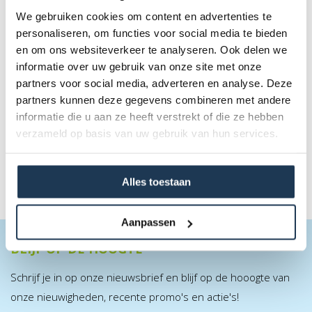
We gebruiken cookies om content en advertenties te
personaliseren, om functies voor social media te bieden
en om ons websiteverkeer te analyseren. Ook delen we
BERG Safety Net Deluxe 270
informatie over uw gebruik van onze site met onze
Merk: BERG
partners voor social media, adverteren en analyse. Deze
partners kunnen deze gegevens combineren met andere
€ 429,00
informatie die u aan ze heeft verstrekt of die ze hebben
Incl. BTW
verzameld op basis van uw gebruik van hun services.
Alles toestaan
Aanpassen
BLIJF OP DE HOOGTE
Schrijf je in op onze nieuwsbrief en blijf op de hooogte van
onze nieuwigheden, recente promo's en actie's!