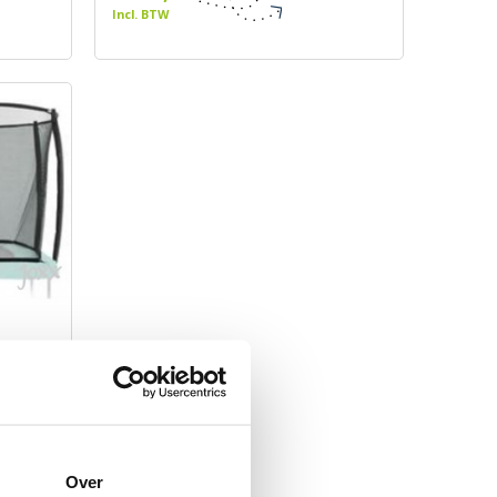
Incl. BTW
uxe 330
Over