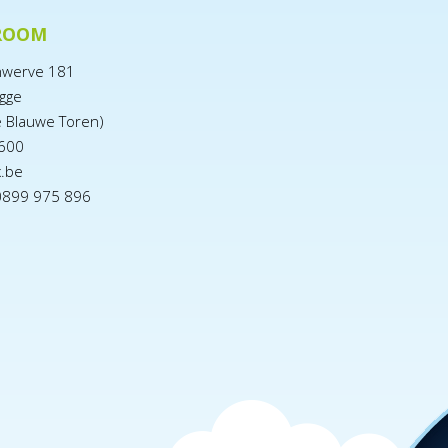
ROOM
nwerve 181
gge
e Blauwe Toren)
600
x.be
0899 975 896