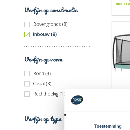
Incl. BT
Verfijn op constructie
Bovengronds (8)
Inbouw (8)
Verfijn op vorm
Rond (4)
Ovaal (3)
BERG G
Rechthoekig (1)
520
Merk: 
€ 549
Verfijn op type
Incl. BT
Toestemming