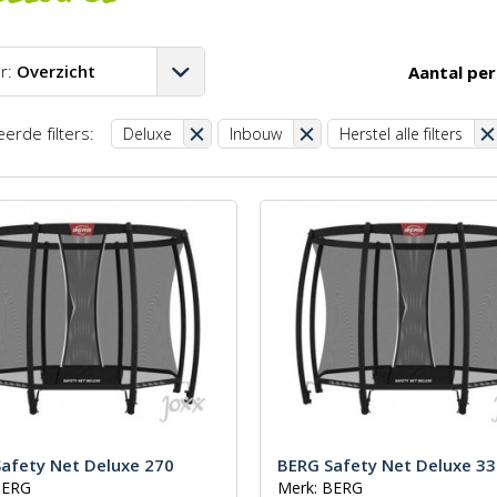
r:
Overzicht
Aantal per
A-Z
erde filters:
Deluxe
Inbouw
Herstel alle filters
Z-A
aag-hoog
oog-laag
st
afety Net Deluxe 270
BERG Safety Net Deluxe 3
BERG
Merk: BERG