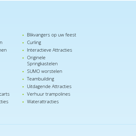
Blikvangers op uw feest
en
Curling
nen
Interactieve Attracties
Originele
Springkastelen
SUMO worstelen
e
Teambuilding
n
Uitdagende Attracties
carts
Verhuur trampolines
cties
Waterattracties