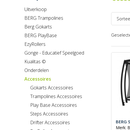
Uitverkoop
BERG Trampolines
Sortee
Berg Gokarts
Naam 
Geselecte
BERG PlayBase
Naam 
EzyRollers
Prijs l
Gonge - Educatief Speelgoed
Kualitas ©
Prijs h
Onderdelen
Recent
Accessoires
Gokarts Accessoires
Trampolines Accessoires
Play Base Accessoires
Steps Accessoires
BERG S
Drifter Accessoires
Merk: 