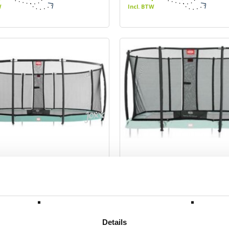
W
Incl. BTW
rand Safety net deluxe
BERG Ultim Safety net del
Merk: BERG
BERG
,00
€ 489,00
W
Incl. BTW
Details