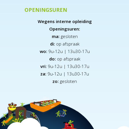
OPENINGSUREN
Wegens interne opleiding
Openingsuren:
ma:
gesloten
di:
op afspraak
wo:
9u-12u | 13u30-17u
do:
op afspraak
vri:
9u-12u | 13u30-17u
za:
9
u-12u | 13u30-17u
zo:
gesloten