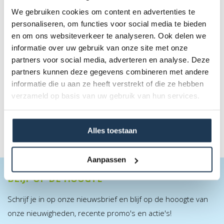
We gebruiken cookies om content en advertenties te
personaliseren, om functies voor social media te bieden
en om ons websiteverkeer te analyseren. Ook delen we
BERG Safety Net Deluxe 270
informatie over uw gebruik van onze site met onze
Merk: BERG
partners voor social media, adverteren en analyse. Deze
partners kunnen deze gegevens combineren met andere
€ 429,00
informatie die u aan ze heeft verstrekt of die ze hebben
Incl. BTW
verzameld op basis van uw gebruik van hun services.
Alles toestaan
Aanpassen
BLIJF OP DE HOOGTE
Schrijf je in op onze nieuwsbrief en blijf op de hooogte van
onze nieuwigheden, recente promo's en actie's!